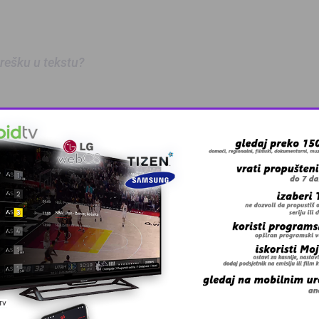
 grešku u tekstu?
anskog kanton …
skovi i grmljav …