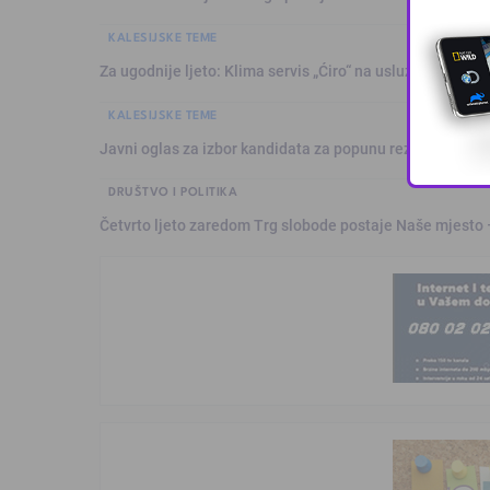
KALESIJSKE TEME
Za ugodnije ljeto: Klima servis „Ćiro“ na usluzi građanim
KALESIJSKE TEME
Javni oglas za izbor kandidata za popunu rezervne liste 
DRUŠTVO I POLITIKA
Četvrto ljeto zaredom Trg slobode postaje Naše mjesto