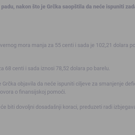
 padu, nakon što je Grčka saopštila da neće ispuniti zad
jevernog mora manja za 55 centi i sada je 102,21 dolara p
 za 68 centi i sada iznosi 78,52 dolara po barelu.
e Grčka objavila da neće ispuniti ciljeve za smanjenje defic
govora o finansijskoj pomoći.
e biti dovoljni dosadašnji koraci, preduzeti radi izbjegav