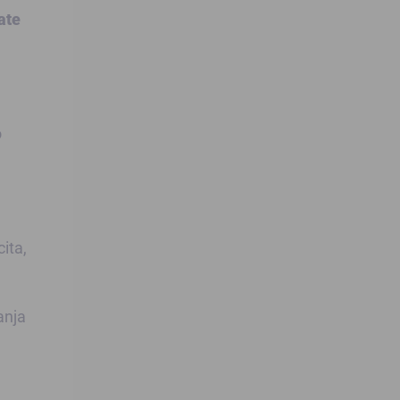
ate
o
ita,
anja