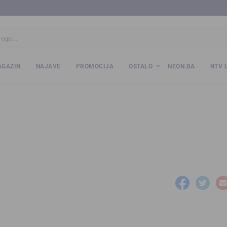
ba
www.kalesija.com
www.zvornik.ba
www.zivinice.org
www.kale
GAZIN
NAJAVE
PROMOCIJA
OSTALO
NEON.BA
NTV 