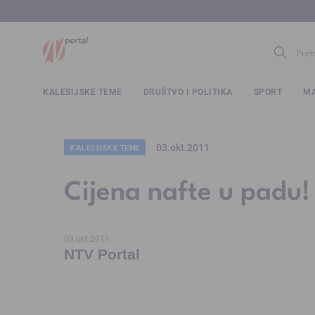
www.ntv.
KALESIJSKE TEME
DRUŠTVO I POLITIKA
SPORT
MA
03.okt.2011
KALESIJSKE TEME
Cijena nafte u padu!
03.okt.2011
NTV Portal