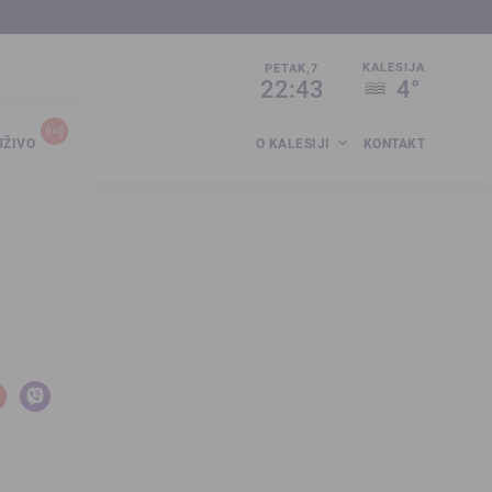
sija.co.ba
KALESIJA
PETAK,7
22:43
4°
UŽIVO
O KALESIJI
KONTAKT