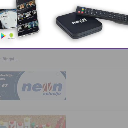
a
kvalifikovanih …
This popup will close in:
10
 – BingoL …