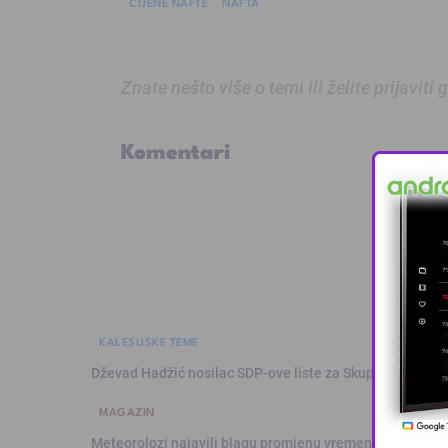
CIJENE NAFTE
NAFTA
Znate nešto više o temi ili želite prijaviti
Komentari
KALESIJSKE TEME
Dževad Hadžić nosilac SDP-ove liste za Skupštinu Tuzl
MAGAZIN
Meteorolozi najavili blagu promjenu vremena: Sutra plju