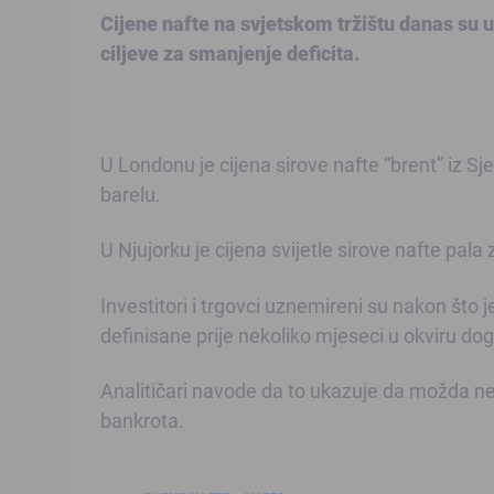
Cijene nafte na svjetskom tržištu danas su u
ciljeve za smanjenje deficita.
U Londonu je cijena sirove nafte “brent” iz S
barelu.
U Njujorku je cijena svijetle sirove nafte pala
Investitori i trgovci uznemireni su nakon što j
definisane prije nekoliko mjeseci u okviru do
Analitičari navode da to ukazuje da možda neć
bankrota.