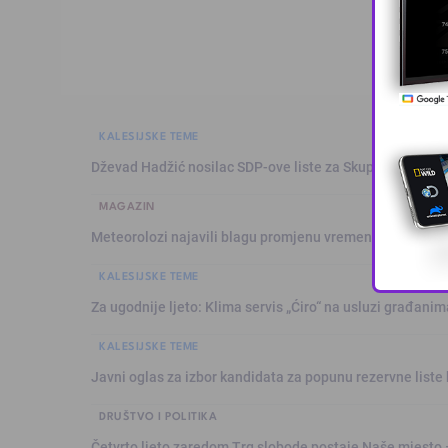
KALESIJSKE TEME
Dževad Hadžić nosilac SDP-ove liste za Skupštinu Tuzl
MAGAZIN
Meteorolozi najavili blagu promjenu vremena: Sutra plju
KALESIJSKE TEME
Za ugodnije ljeto: Klima servis „Ćiro“ na usluzi građanim
KALESIJSKE TEME
Javni oglas za izbor kandidata za popunu rezervne liste 
DRUŠTVO I POLITIKA
Četvrto ljeto zaredom Trg slobode postaje Naše mjesto