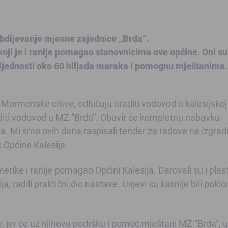
abdijevanje mjesne zajednice „Brda“.
koji je i ranije pomagao stanovnicima ove općine. Oni su
rijednosti oko 60 hiljada maraka i pomognu mještanima.
ici Mormonske crkve, odlučuju uraditi vodovod u kalesijskoj
raditi vodovod u MZ “Brda”. Obavit će kompletnu nabavku
ka. Mi smo ovih dana raspisali tender za radove na izgradn
 Općine Kalesija.
rike i ranije pomagao Općini Kalesija. Darovali su i plas
, radili praktični dio nastave. Usjevi su kasnije bili poklo
, jer će uz njihovu podršku i pomoć mještani MZ “Brda”, u