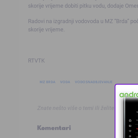
skorije vrijeme dobiti pitku vodu, dodaje Ome
Radovi na izgradnji vodovoda u MZ “Brda” počet
skorije vrijeme.
RTVTK
MZ BRDA
VODA
VODOSNADBJEVANJE
Znate nešto više o temi ili želite prijaviti
Komentari