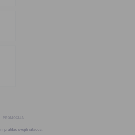
PROMOCIJA
ni pratilac svojih čitaoca.