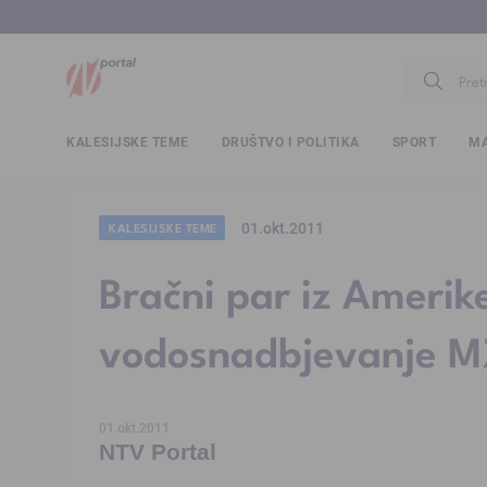
www.ntv.
KALESIJSKE TEME
DRUŠTVO I POLITIKA
SPORT
MA
01.okt.2011
KALESIJSKE TEME
Bračni par iz Ameri
vodosnadbjevanje MZ
01.okt.2011
NTV Portal