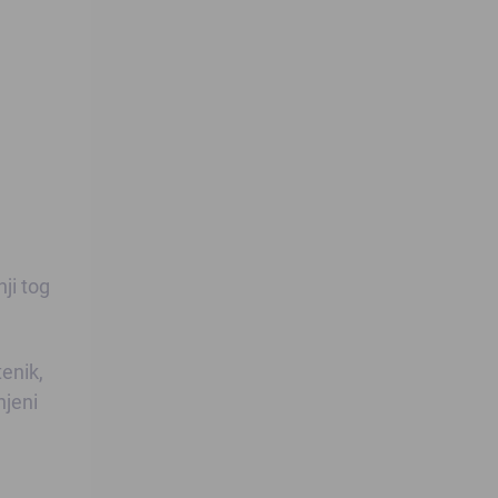
ji tog
tenik,
njeni