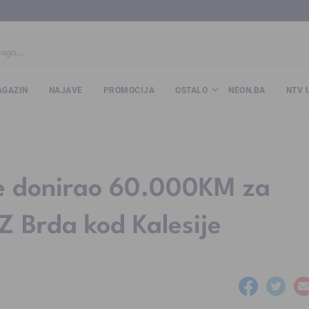
ba
www.kalesija.com
www.zvornik.ba
www.zivinice.org
www.kale
GAZIN
NAJAVE
PROMOCIJA
OSTALO
NEON.BA
NTV 
ke donirao 60.000KM za
 Brda kod Kalesije