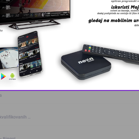
anskog kanton …
skovi i grmljav …
This popup will close in:
10
a
kvalifikovanih …
 – BingoL …