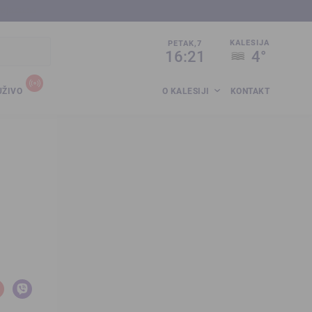
sija.co.ba
KALESIJA
PETAK,7
16:21
4°
UŽIVO
O KALESIJI
KONTAKT