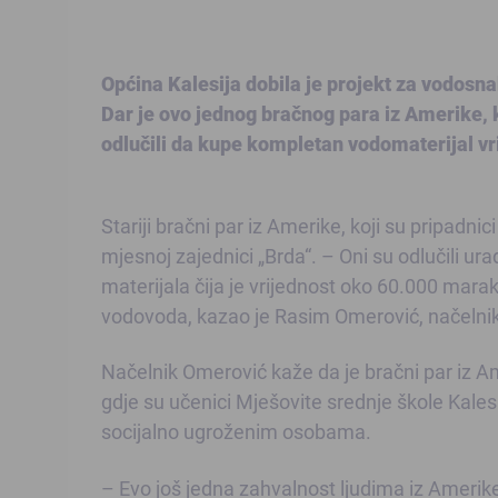
Općina Kalesija dobila je projekt za vodosn
Dar je ovo jednog bračnog para iz Amerike, 
odlučili da kupe kompletan vodomaterijal v
Stariji bračni par iz Amerike, koji su pripadn
mjesnoj zajednici „Brda“. – Oni su odlučili u
materijala čija je vrijednost oko 60.000 mara
vodovoda, kazao je Rasim Omerović, načelnik
Načelnik Omerović kaže da je bračni par iz Ame
gdje su učenici Mješovite srednje škole Kalesija
socijalno ugroženim osobama.
– Evo još jedna zahvalnost ljudima iz Amerike