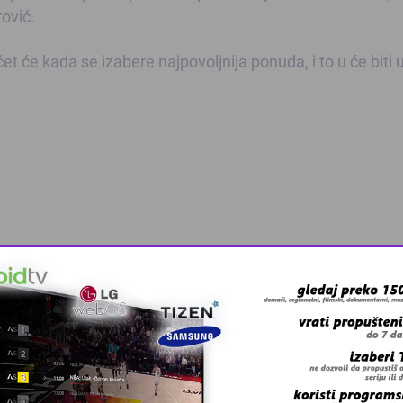
rović.
 će kada se izabere najpovoljnija ponuda, i to u će biti 
 grešku u tekstu?