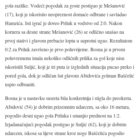
gola razlike. Vodeći pogodak za goste postigao je Mešanović
(17), koji je iskoristio neopreznost domaće odbrane i savladao
Hamzića. Isti igrač je doveo Priluk u vodstvo od 2:0. Nakon
kornera sa desne strane Mešanović (26) se odlično snašao na
prvoj stativi i glavom prebacio loptu u suprotni ugao. Rezultatom
0:2 za Priluk završeno je prvo poluvrijeme. Bosna je u prvom
poluvremenu imala nekoliko odličnih prilika za gol koje nisu
iskoristili Suljić, koji je tri puta iz izglednih situacija pucao preko i
pored gola, dok je odličan šut glavom Abidovića golman Baščelić
uspio odbraniti.
Bosna je u nastavku susreta bila konkretnija i stigla do preokreta.
Abidović (54) je dobrim prizemnim udarcem, sa oko 16 metara,
pogodio desni ugao gola Priluka i smanjio prednost na 1:2.
Izjadanačujući pogodak postigao je Suljić (62), koji je dobrim
udarcem, iskosa sa lijeve strane kroz noge Baščelića pogodio