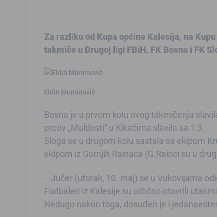
Za razliku od Kupa općine Kalesija, na Kupu 
takmiče u Drugoj ligi FBiH, FK Bosna i FK Sl
Eldin Muminović
Bosna je u prvom kolu ovog takmičenja slavila
protiv „Maldosti“ u Kikačima slavila sa 1:3.
Sloga se u drugom kolu sastala sa ekipom Kruš
ekipom iz Gornjih Rainaca (G.Rainci su u dru
—Jučer (utorak, 10. maj) se u Vukovijama o
Fudbaleri iz Kalesije su odlično otovrili utakm
Nedugo nakon toga, dosuđen je i jedanaesterac