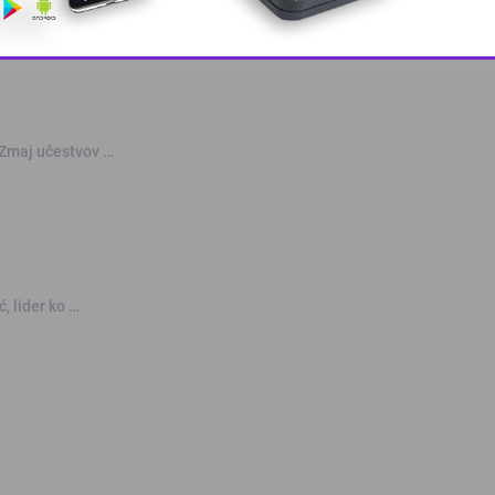
This popup will close in:
10
 Zmaj učestvov …
, lider ko …