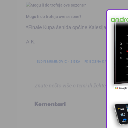
Mogu li do trofeja ove sezone?
*Finale Kupa šehida općine Kalesija će biti od
A.K.
ELDIN MUMINOVIĆ - ŠIŠKA
FK BOSNA KALESIJA
FK
Znate nešto više o temi ili želite prijaviti
Komentari