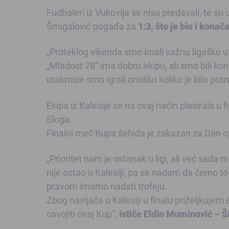
Fudbaleri iz Vukovija se nisu predavali, te su u
Šmigalović pogađa za
1:3, što je bio i kona
„Proteklog vikenda smo imali važnu ligašku u
„Mladost 78“ ima dobru ekipu, ali smo bili kon
utakmice smo igrali onoliko koliko je bilo pot
Ekipa iz Kalesije se na ovaj način plasirala u 
Sloga.
Finalni meč Kupa šehida je zakazan za Dan op
„Prioritet nam je ostanak u ligi, ali već sa
nije ostao u Kalesiji, pa se nadam da ćemo to
pravom imamo nadati trofeju.
Zbog navijača u Kalesiji u finalu priželjkujem 
osvojiti ovaj Kup“,
ističe Eldin Muminović – Š