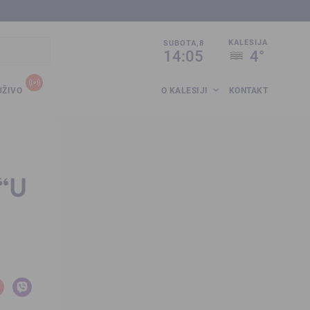
sija.co.ba
KALESIJA
SUBOTA,8
14:05
4°
UŽIVO
O KALESIJI
KONTAKT
 “U