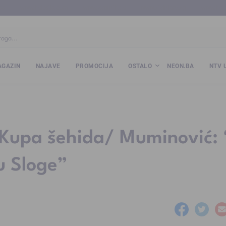
ba
www.kalesija.com
www.zvornik.ba
www.zivinice.org
www.kale
GAZIN
NAJAVE
PROMOCIJA
OSTALO
NEON.BA
NTV 
e Kupa šehida/ Muminović:
u Sloge”