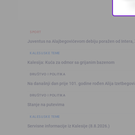
SPORT
Juventus na Alajbegovićevom debiju poražen od Intera,
KALESIJSKE TEME
Kalesija: Kuća za odmor sa grijanim bazenom
DRUŠTVO I POLITIKA
Na današnji dan prije 101. godine rođen Alija Izetbegović
DRUŠTVO I POLITIKA
Stanje na putevima
KALESIJSKE TEME
Servisne informacije iz Kalesije (8.8.2026.)