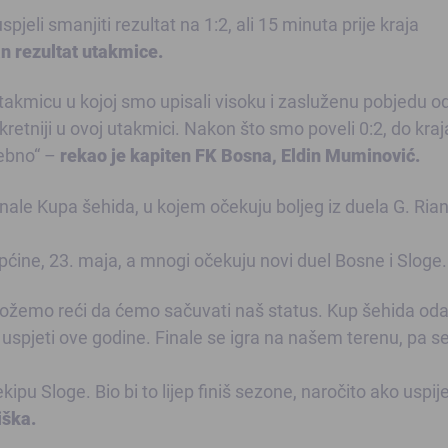
spjeli smanjiti rezultat na 1:2, ali 15 minuta prije kraja
čan rezultat utakmice.
takmicu u kojoj smo upisali visoku i zasluženu pobjedu od
kretniji u ovoj utakmici. Nakon što smo poveli 0:2, do kraj
rebno“ –
rekao je kapiten FK Bosna, Eldin Muminović.
finale Kupa šehida, u kojem očekuju boljeg iz duela G. Rian
ćine, 23. maja, a mnogi očekuju novi duel Bosne i Sloge.
da možemo reći da ćemo sačuvati naš status. Kup šehida od
 uspjeti ove godine. Finale se igra na našem terenu, pa s
ekipu Sloge. Bio bi to lijep finiš sezone, naročito ako uspi
iška.