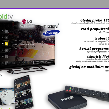
igrano 23. maja na stadionu u Kalesiji.
 SLOGA
KUP ŠEHIDA OPĆINE KALESIJA
 grešku u tekstu?