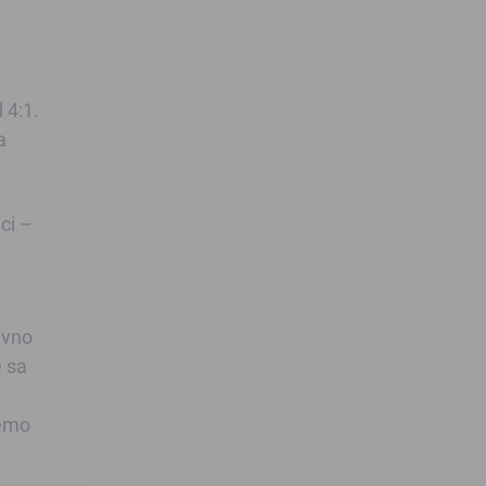
 4:1.
a
ci –
avno
e sa
jemo