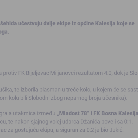
šehida učestvuju dvije ekipe iz općine Kalesija koje se
oga.
 protiv FK Bijeljevac Miljanovci rezultatom 4:0, dok je Sl
ika, te izborila plasman u treće kolo, u kojem će se sast
gom kolu bili Slobodni zbog neparnog broja učesnika).
digrala utakmica između
„Mladost 78“ i FK Bosna Kalesija
icu, te nakon sjajnog volej udarca Džanića poveli sa 0:1.
 za gostujuću ekipu, a siguran za 0:2 je bio Jukić.