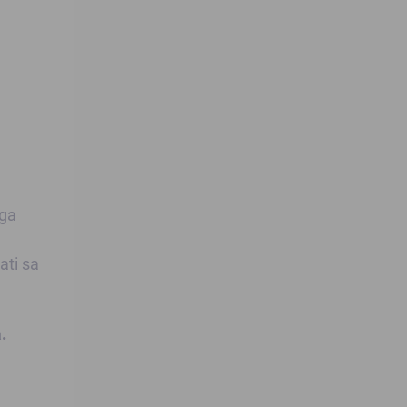
oga
ati sa
.