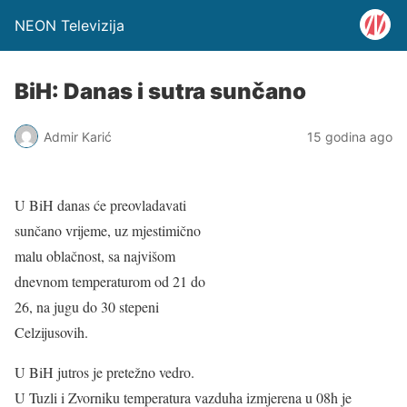
NEON Televizija
BiH: Danas i sutra sunčano
Admir Karić
15 godina ago
U BiH danas će preovladavati
sunčano vrijeme, uz mjestimično
malu oblačnost, sa najvišom
dnevnom temperaturom od 21 do
26, na jugu do 30 stepeni
Celzijusovih.
U BiH jutros je pretežno vedro.
U Tuzli i Zvorniku temperatura vazduha izmjerena u 08h je