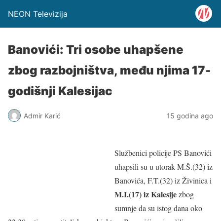
NEON Televizija
Banovići: Tri osobe uhapšene
zbog razbojništva, među njima 17-
godišnji Kalesijac
Admir Karić
15 godina ago
Službenici policije PS Banovići
uhapsili su u utorak M.Š.(32) iz
Banovića, F.T.(32) iz Živinica i
M.I.(17) iz Kalesije
zbog
sumnje da su istog dana oko