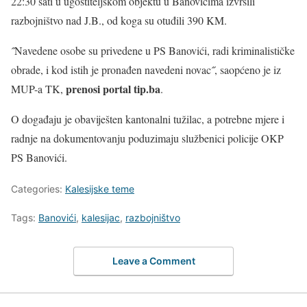
22:30 sati u ugostiteljskom objektu u Banovićima izvršili
razbojništvo nad J.B., od koga su otuđili 390 KM.
˝Navedene osobe su privedene u PS Banovići, radi kriminalističke
obrade, i kod istih je pronađen navedeni novac˝, saopćeno je iz
prenosi portal tip.ba
MUP-a TK,
.
O događaju je obaviješten kantonalni tužilac, a potrebne mjere i
radnje na dokumentovanju poduzimaju službenici policije OKP
PS Banovići.
Categories:
Kalesijske teme
Tags:
Banovići
,
kalesijac
,
razbojništvo
Leave a Comment