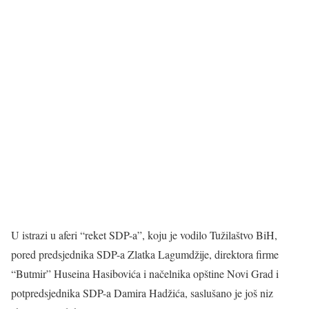
U istrazi u aferi “reket SDP-a”, koju je vodilo Tužilaštvo BiH,
pored predsjednika SDP-a Zlatka Lagumdžije, direktora firme
“Butmir” Huseina Hasibovića i načelnika opštine Novi Grad i
potpredsjednika SDP-a Damira Hadžića, saslušano je još niz