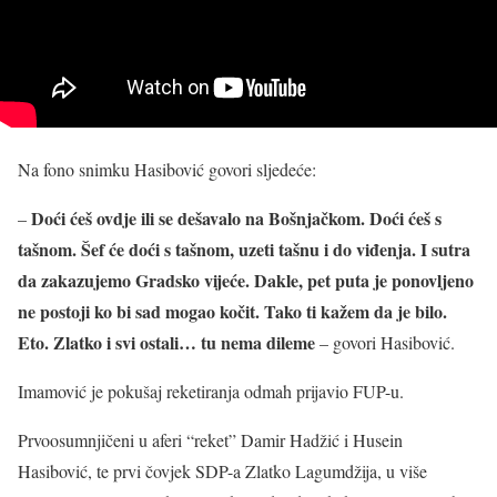
Na fono snimku Hasibović govori sljedeće:
Doći ćeš ovdje ili se dešavalo na Bošnjačkom. Doći ćeš s
–
tašnom. Šef će doći s tašnom, uzeti tašnu i do viđenja. I sutra
da zakazujemo Gradsko vijeće. Dakle, pet puta je ponovljeno
ne postoji ko bi sad mogao kočit. Tako ti kažem da je bilo.
Eto. Zlatko i svi ostali… tu nema dileme
– govori Hasibović.
Imamović je pokušaj reketiranja odmah prijavio FUP-u.
Prvoosumnjičeni u aferi “reket” Damir Hadžić i Husein
Hasibović, te prvi čovjek SDP-a Zlatko Lagumdžija, u više