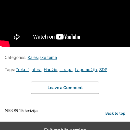
Categories:
Kalesijske teme
Tags:
"reket"
,
afera
,
Hadžić
,
istraga
,
Lagumdžija
,
SDP
Leave a Comment
NEON Televizija
Back to top