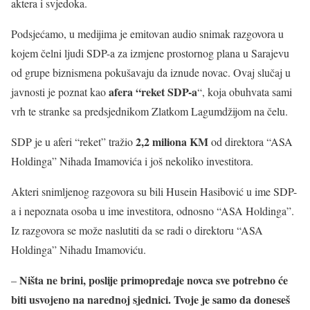
aktera i svjedoka.
Podsjećamo, u medijima je emitovan audio snimak razgovora u
kojem čelni ljudi SDP-a za izmjene prostornog plana u Sarajevu
od grupe biznismena pokušavaju da iznude novac. Ovaj slučaj u
afera “reket SDP-a
javnosti je poznat kao
“, koja obuhvata sami
vrh te stranke sa predsjednikom Zlatkom Lagumdžijom na čelu.
2,2 miliona KM
SDP je u aferi “reket” tražio
od direktora “ASA
Holdinga” Nihada Imamovića i još nekoliko investitora.
Akteri snimljenog razgovora su bili Husein Hasibović u ime SDP-
a i nepoznata osoba u ime investitora, odnosno “ASA Holdinga”.
Iz razgovora se može naslutiti da se radi o direktoru “ASA
Holdinga” Nihadu Imamoviću.
Ništa ne brini, poslije primopredaje novca sve potrebno će
–
biti usvojeno na narednoj sjednici. Tvoje je samo da doneseš