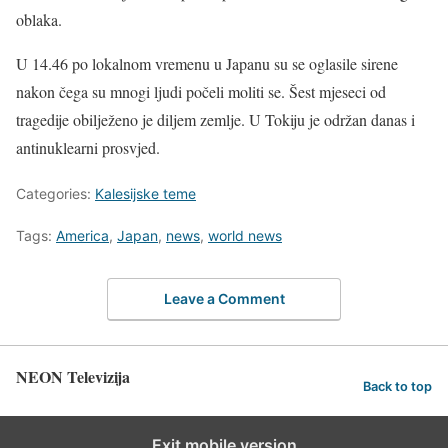
oblaka.
U 14.46 po lokalnom vremenu u Japanu su se oglasile sirene
nakon čega su mnogi ljudi počeli moliti se. Šest mjeseci od
tragedije obilježeno je diljem zemlje. U Tokiju je održan danas i
antinuklearni prosvjed.
Categories:
Kalesijske teme
Tags:
America
,
Japan
,
news
,
world news
Leave a Comment
NEON Televizija
Back to top
Exit mobile version