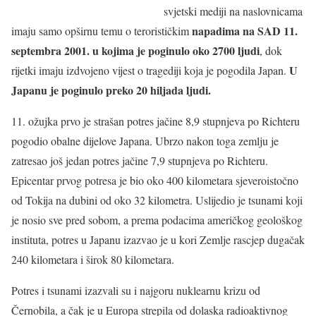
svjetski mediji na naslovnicama
napadima na SAD 11.
imaju samo opširnu temu o terorističkim
septembra 2001. u kojima je poginulo oko 2700 ljudi
, dok
U
rijetki imaju izdvojeno vijest o tragediji koja je pogodila Japan.
Japanu je poginulo preko 20 hiljada ljudi.
11. ožujka prvo je strašan potres jačine 8,9 stupnjeva po Richteru
pogodio obalne dijelove Japana. Ubrzo nakon toga zemlju je
zatresao još jedan potres jačine 7,9 stupnjeva po Richteru.
Epicentar prvog potresa je bio oko 400 kilometara sjeveroistočno
od Tokija na dubini od oko 32 kilometra. Uslijedio je tsunami koji
je nosio sve pred sobom, a prema podacima američkog geološkog
instituta, potres u Japanu izazvao je u kori Zemlje rascjep dugačak
240 kilometara i širok 80 kilometara.
Potres i tsunami izazvali su i najgoru nuklearnu krizu od
Černobila, a čak je u Europa strepila od dolaska radioaktivnog