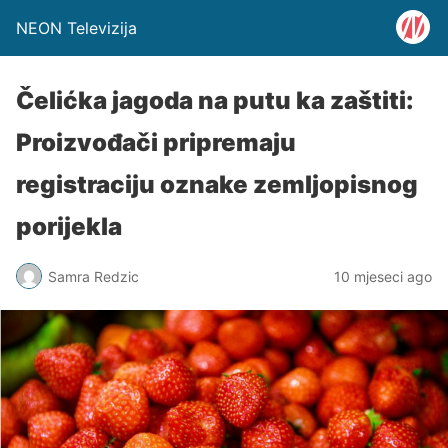
NEON Televizija
Čelićka jagoda na putu ka zaštiti:
Proizvođači pripremaju
registraciju oznake zemljopisnog
porijekla
Samra Redzic
10 mjeseci ago