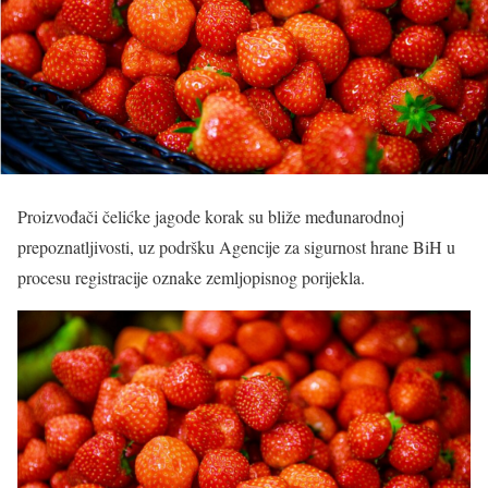
Proizvođači čelićke jagode korak su bliže međunarodnoj
prepoznatljivosti, uz podršku Agencije za sigurnost hrane BiH u
procesu registracije oznake zemljopisnog porijekla.