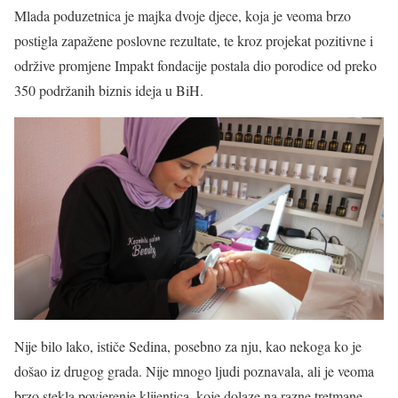
Mlada poduzetnica je majka dvoje djece, koja je veoma brzo
postigla zapažene poslovne rezultate, te kroz projekat pozitivne i
održive promjene Impakt fondacije postala dio porodice od preko
350 podržanih biznis ideja u BiH.
Nije bilo lako, ističe Sedina, posebno za nju, kao nekoga ko je
došao iz drugog grada. Nije mnogo ljudi poznavala, ali je veoma
brzo stekla povjerenje klijentica, koje dolaze na razne tretmane