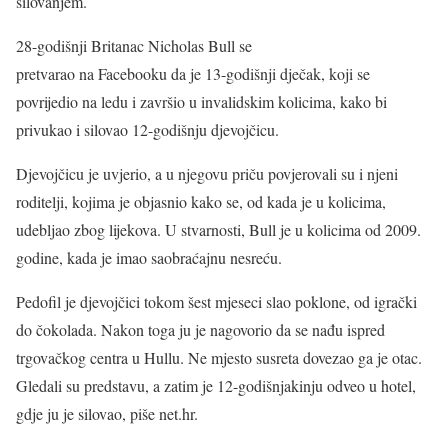
silovanjem.
28-godišnji Britanac Nicholas Bull se
pretvarao na Facebooku da je 13-godišnji dječak, koji se
povrijedio na ledu i završio u invalidskim kolicima, kako bi
privukao i silovao 12-godišnju djevojčicu.
Djevojčicu je uvjerio, a u njegovu priču povjerovali su i njeni
roditelji, kojima je objasnio kako se, od kada je u kolicima,
udebljao zbog lijekova. U stvarnosti, Bull je u kolicima od 2009.
godine, kada je imao saobraćajnu nesreću.
Pedofil je djevojčici tokom šest mjeseci slao poklone, od igrački
do čokolada. Nakon toga ju je nagovorio da se nađu ispred
trgovačkog centra u Hullu. Ne mjesto susreta dovezao ga je otac.
Gledali su predstavu, a zatim je 12-godišnjakinju odveo u hotel,
gdje ju je silovao, piše net.hr.