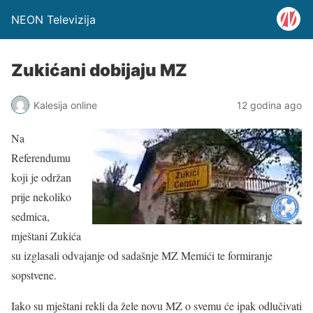
NEON Televizija
Zukićani dobijaju MZ
Kalesija online
12 godina ago
Na
Referendumu
koji je održan
prije nekoliko
sedmica,
mještani Zukića
su izglasali odvajanje od sadašnje MZ Memići te formiranje
sopstvene.
Iako su mještani rekli da žele novu MZ o svemu će ipak odlučivati