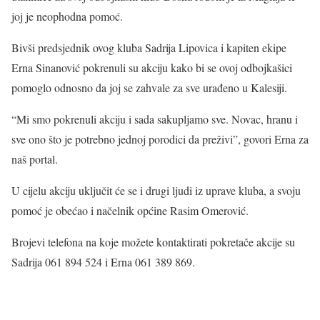
joj je neophodna pomoć.
Bivši predsjednik ovog kluba Sadrija Lipovica i kapiten ekipe
Erna Sinanović pokrenuli su akciju kako bi se ovoj odbojkašici
pomoglo odnosno da joj se zahvale za sve urađeno u Kalesiji.
“Mi smo pokrenuli akciju i sada sakupljamo sve. Novac, hranu i
sve ono što je potrebno jednoj porodici da preživi”, govori Erna za
naš portal.
U cijelu akciju uključit će se i drugi ljudi iz uprave kluba, a svoju
pomoć je obećao i načelnik općine Rasim Omerović.
Brojevi telefona na koje možete kontaktirati pokretače akcije su
Sadrija 061 894 524 i Erna 061 389 869.