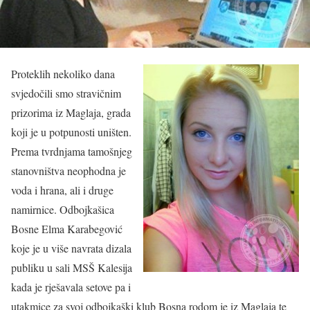
Proteklih nekoliko dana
svjedočili smo stravičnim
prizorima iz Maglaja, grada
koji je u potpunosti uništen.
Prema tvrdnjama tamošnjeg
stanovništva neophodna je
voda i hrana, ali i druge
namirnice. Odbojkašica
Bosne Elma Karabegović
koje je u više navrata dizala
publiku u sali MSŠ Kalesija
kada je rješavala setove pa i
utakmice za svoj odbojkaški klub Bosna rodom je iz Maglaja te