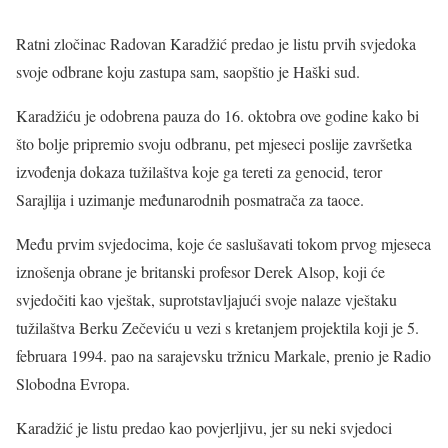
Ratni zločinac Radovan Karadžić predao je listu prvih svjedoka
svoje odbrane koju zastupa sam, saopštio je Haški sud.
Karadžiću je odobrena pauza do 16. oktobra ove godine kako bi
što bolje pripremio svoju odbranu, pet mjeseci poslije završetka
izvođenja dokaza tužilaštva koje ga tereti za genocid, teror
Sarajlija i uzimanje međunarodnih posmatrača za taoce.
Među prvim svjedocima, koje će saslušavati tokom prvog mjeseca
iznošenja obrane je britanski profesor Derek Alsop, koji će
svjedočiti kao vještak, suprotstavljajući svoje nalaze vještaku
tužilaštva Berku Zečeviću u vezi s kretanjem projektila koji je 5.
februara 1994. pao na sarajevsku tržnicu Markale, prenio je Radio
Slobodna Evropa.
Karadžić je listu predao kao povjerljivu, jer su neki svjedoci