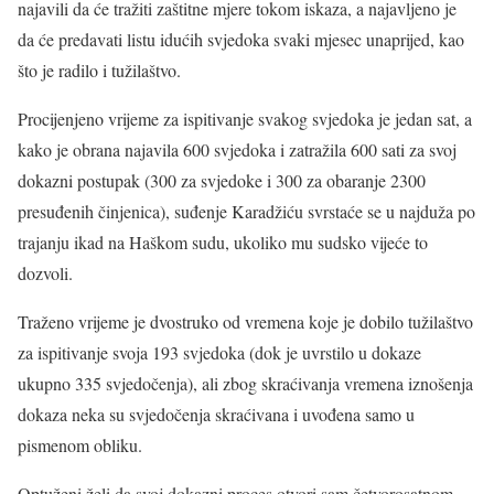
najavili da će tražiti zaštitne mjere tokom iskaza, a najavljeno je
da će predavati listu idućih svjedoka svaki mjesec unaprijed, kao
što je radilo i tužilaštvo.
Procijenjeno vrijeme za ispitivanje svakog svjedoka je jedan sat, a
kako je obrana najavila 600 svjedoka i zatražila 600 sati za svoj
dokazni postupak (300 za svjedoke i 300 za obaranje 2300
presuđenih činjenica), suđenje Karadžiću svrstaće se u najduža po
trajanju ikad na Haškom sudu, ukoliko mu sudsko vijeće to
dozvoli.
Traženo vrijeme je dvostruko od vremena koje je dobilo tužilaštvo
za ispitivanje svoja 193 svjedoka (dok je uvrstilo u dokaze
ukupno 335 svjedočenja), ali zbog skraćivanja vremena iznošenja
dokaza neka su svjedočenja skraćivana i uvođena samo u
pismenom obliku.
Optuženi želi da svoj dokazni proces otvori sam četvorosatnom