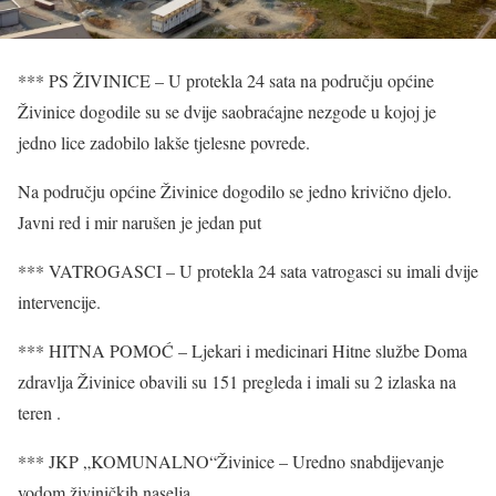
*** PS ŽIVINICE – U protekla 24 sata na području općine
Živinice dogodile su se dvije saobraćajne nezgode u kojoj je
jedno lice zadobilo lakše tjelesne povrede.
Na području općine Živinice dogodilo se jedno krivično djelo.
Javni red i mir narušen je jedan put
*** VATROGASCI – U protekla 24 sata vatrogasci su imali dvije
intervencije.
*** HITNA POMOĆ – Ljekari i medicinari Hitne službe Doma
zdravlja Živinice obavili su 151 pregleda i imali su 2 izlaska na
teren .
*** JKP „KOMUNALNO“Živinice – Uredno snabdijevanje
vodom živiničkih naselja