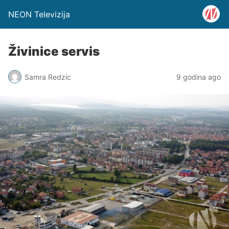
NEON Televizija
Živinice servis
Samra Redzic
9 godina ago