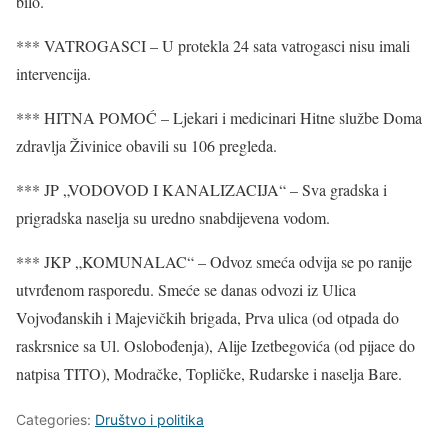
bilo.
*** VATROGASCI – U protekla 24 sata vatrogasci nisu imali
intervencija.
*** HITNA POMOĆ – Ljekari i medicinari Hitne službe Doma
zdravlja Živinice obavili su 106 pregleda.
*** JP „VODOVOD I KANALIZACIJA“ – Sva gradska i
prigradska naselja su uredno snabdijevena vodom.
*** JKP „KOMUNALAC“ – Odvoz smeća odvija se po ranije
utvrđenom rasporedu. Smeće se danas odvozi iz Ulica
Vojvođanskih i Majevičkih brigada, Prva ulica (od otpada do
raskrsnice sa Ul. Oslobođenja), Alije Izetbegovića (od pijace do
natpisa TITO), Modračke, Topličke, Rudarske i naselja Bare.
Categories:
Društvo i politika