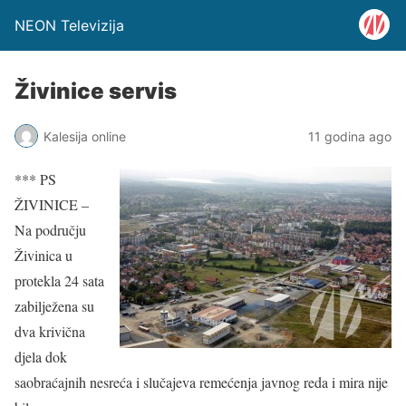
NEON Televizija
Živinice servis
Kalesija online
11 godina ago
*** PS
ŽIVINICE –
Na području
Živinica u
protekla 24 sata
zabilježena su
dva krivična
djela dok
saobraćajnih nesreća i slučajeva remećenja javnog reda i mira nije