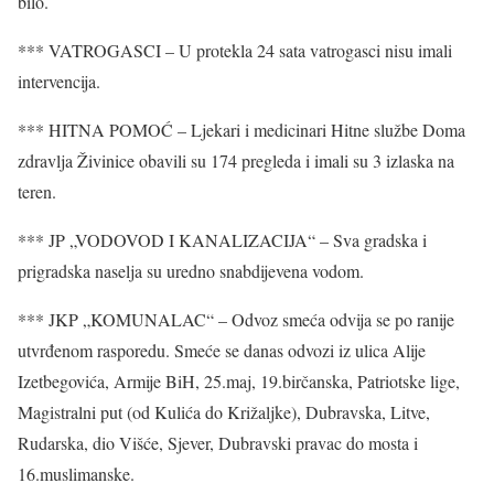
bilo.
*** VATROGASCI – U protekla 24 sata vatrogasci nisu imali
intervencija.
*** HITNA POMOĆ – Ljekari i medicinari Hitne službe Doma
zdravlja Živinice obavili su 174 pregleda i imali su 3 izlaska na
teren.
*** JP „VODOVOD I KANALIZACIJA“ – Sva gradska i
prigradska naselja su uredno snabdijevena vodom.
*** JKP „KOMUNALAC“ – Odvoz smeća odvija se po ranije
utvrđenom rasporedu. Smeće se danas odvozi iz ulica Alije
Izetbegovića, Armije BiH, 25.maj, 19.birčanska, Patriotske lige,
Magistralni put (od Kulića do Križaljke), Dubravska, Litve,
Rudarska, dio Višće, Sjever, Dubravski pravac do mosta i
16.muslimanske.