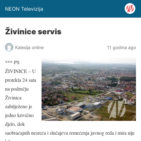
NEON Televizija
Živinice servis
Kalesija online
11 godina ago
*** PS
ŽIVINICE – U
protekla 24 sata
na području
Živinica
zabilježeno je
jedno krivično
djelo, dok
saobraćajnih nesreća i slučajeva remećenja javnog reda i mira nije