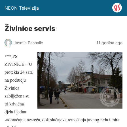
NEON Televizija
Živinice servis
Jasmin Pashalic
11 godina ago
*** PS
ŽIVINICE – U
protekla 24 sata
na području
Živinica
zabilježena su
tri krivična
djela i jedna
saobraćajna nesreća, dok slučajeva remećenja javnog reda i mira