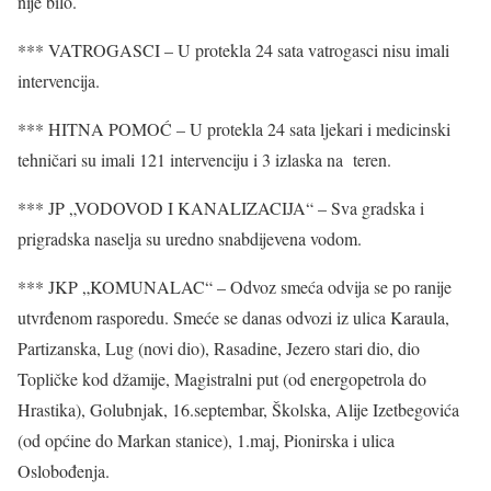
nije bilo.
*** VATROGASCI – U protekla 24 sata vatrogasci nisu imali
intervencija.
*** HITNA POMOĆ – U protekla 24 sata ljekari i medicinski
tehničari su imali 121 intervenciju i 3 izlaska na teren.
*** JP „VODOVOD I KANALIZACIJA“ – Sva gradska i
prigradska naselja su uredno snabdijevena vodom.
*** JKP „KOMUNALAC“ – Odvoz smeća odvija se po ranije
utvrđenom rasporedu. Smeće se danas odvozi iz ulica Karaula,
Partizanska, Lug (novi dio), Rasadine, Jezero stari dio, dio
Topličke kod džamije, Magistralni put (od energopetrola do
Hrastika), Golubnjak, 16.septembar, Školska, Alije Izetbegovića
(od općine do Markan stanice), 1.maj, Pionirska i ulica
Oslobođenja.