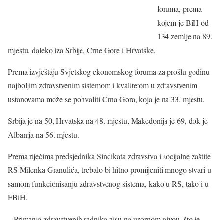
foruma, prema
kojem je BiH od
134 zemlje na 89.
mjestu, daleko iza Srbije, Crne Gore i Hrvatske.
Prema izvještaju Svjetskog ekonomskog foruma za prošlu godinu
najboljim zdravstvenim sistemom i kvalitetom u zdravstvenim
ustanovama može se pohvaliti Crna Gora, koja je na 33. mjestu.
Srbija je na 50, Hrvatska na 48. mjestu, Makedonija je 69, dok je
Albanija na 56. mjestu.
Prema riječima predsjednika Sindikata zdravstva i socijalne zaštite
RS Milenka Granulića, trebalo bi hitno promijeniti mnogo stvari u
samom funkcionisanju zdravstvenog sistema, kako u RS, tako i u
FBiH.
– Primanja zdravstvenih radnika nisu na uzornom nivou, što je