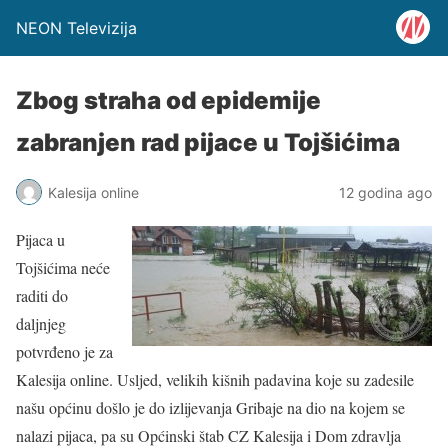
NEON Televizija
Zbog straha od epidemije
zabranjen rad pijace u Tojšićima
Kalesija online
12 godina ago
Pijaca u
Tojšićima neće
raditi do
daljnjeg
potvrđeno je za
Kalesija online. Usljed, velikih kišnih padavina koje su zadesile
našu općinu došlo je do izlijevanja Gribaje na dio na kojem se
nalazi pijaca, pa su Općinski štab CZ Kalesija i Dom zdravlja