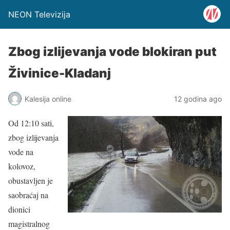
NEON Televizija
Zbog izlijevanja vode blokiran put
Živinice-Kladanj
Kalesija online
12 godina ago
Od 12:10 sati,
zbog izlijevanja
vode na
kolovoz,
obustavljen je
saobraćaj na
dionici
magistralnog