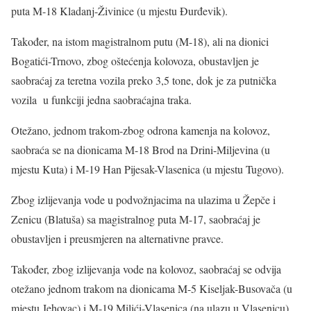
puta M-18 Kladanj-Živinice (u mjestu Đurđevik).
Također, na istom magistralnom putu (M-18), ali na dionici
Bogatići-Trnovo, zbog oštećenja kolovoza, obustavljen je
saobraćaj za teretna vozila preko 3,5 tone, dok je za putnička
vozila u funkciji jedna saobraćajna traka.
Otežano, jednom trakom-zbog odrona kamenja na kolovoz,
saobraća se na dionicama M-18 Brod na Drini-Miljevina (u
mjestu Kuta) i M-19 Han Pijesak-Vlasenica (u mjestu Tugovo).
Zbog izlijevanja vode u podvožnjacima na ulazima u Žepče i
Zenicu (Blatuša) sa magistralnog puta M-17, saobraćaj je
obustavljen i preusmjeren na alternativne pravce.
Također, zbog izlijevanja vode na kolovoz, saobraćaj se odvija
otežano jednom trakom na dionicama M-5 Kiseljak-Busovača (u
mjestu Jehovac) i M-19 Milići-Vlasenica (na ulazu u Vlasenicu).