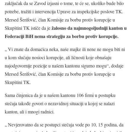
zaključak da se Zavod izjasni o tome, te će se, ukoliko bude bilo
potrebe, tražiti i intervencija Uprave za inspekcijske poslove TK.
Mersed Šerifović, član Komisije za borbu protiv korupcije u
žalosno da najmnogoljudniji kanton u
Skupštini TK ističe da je
Federaciji BiH nema strategiju za borbu protiv korupcije.
„ Vi znate da domaćica neka, naše majke ili nene ne mogu biti ni
u kom slučaju nosioci korupcije, ali ličnosti koje obnašaju
najodgovornije pozicije u našem kantonu sigurno mogu“, dodaje
Mersed Šerifović, član Komisije za borbu protiv korupcije u
Skupštini TK.
Sama činjenica da je u našem kantonu 106 firmi u postupku
stečaja takođe govori o nezavidnoj situaciji u kojoj se nalazi
kanton, ali i mnogi radnici.
„ Nevjerovatno da se postupci stečaja vode po 10, 15 godina, da