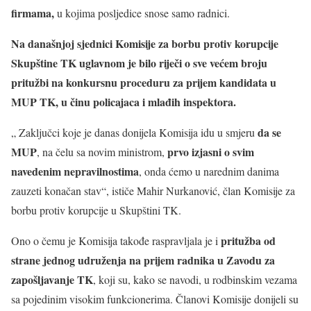
firmama,
u kojima posljedice snose samo radnici.
Na današnjoj sjednici Komisije za borbu protiv korupcije
Skupštine TK uglavnom je bilo riječi o sve većem broju
pritužbi na konkursnu proceduru za prijem kandidata u
MUP TK, u činu policajaca i mlađih inspektora.
da se
„ Zaključci koje je danas donijela Komisija idu u smjeru
MUP
prvo izjasni o svim
, na čelu sa novim ministrom,
navedenim nepravilnostima
, onda ćemo u narednim danima
zauzeti konačan stav“, ističe Mahir Nurkanović, član Komisije za
borbu protiv korupcije u Skupštini TK.
pritužba od
Ono o čemu je Komisija takođe raspravljala je i
strane jednog udruženja
na prijem radnika u Zavodu za
zapošljavanje TK
, koji su, kako se navodi, u rodbinskim vezama
sa pojedinim visokim funkcionerima. Članovi Komisije donijeli su