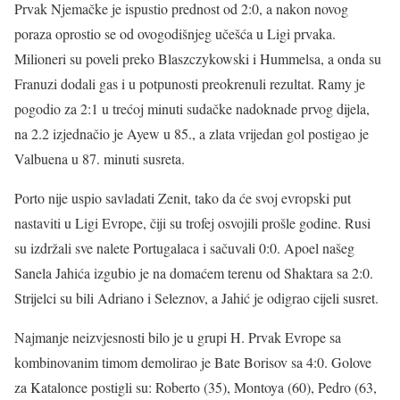
Prvak Njemačke je ispustio prednost od 2:0, a nakon novog
poraza oprostio se od ovogodišnjeg učešća u Ligi prvaka.
Milioneri su poveli preko Blaszczykowski i Hummelsa, a onda su
Franuzi dodali gas i u potpunosti preokrenuli rezultat. Ramy je
pogodio za 2:1 u trećoj minuti sudačke nadoknade prvog dijela,
na 2.2 izjednačio je Ayew u 85., a zlata vrijedan gol postigao je
Valbuena u 87. minuti susreta.
Porto nije uspio savladati Zenit, tako da će svoj evropski put
nastaviti u Ligi Evrope, čiji su trofej osvojili prošle godine. Rusi
su izdržali sve nalete Portugalaca i sačuvali 0:0. Apoel našeg
Sanela Jahića izgubio je na domaćem terenu od Shaktara sa 2:0.
Strijelci su bili Adriano i Seleznov, a Jahić je odigrao cijeli susret.
Najmanje neizvjesnosti bilo je u grupi H. Prvak Evrope sa
kombinovanim timom demolirao je Bate Borisov sa 4:0. Golove
za Katalonce postigli su: Roberto (35), Montoya (60), Pedro (63,