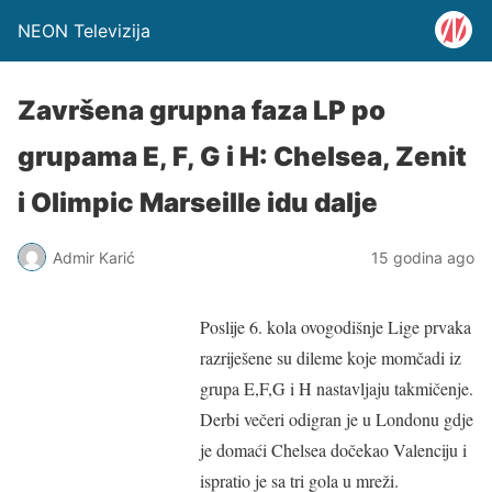
NEON Televizija
Završena grupna faza LP po
grupama E, F, G i H: Chelsea, Zenit
i Olimpic Marseille idu dalje
Admir Karić
15 godina ago
Poslije 6. kola ovogodišnje Lige prvaka
razriješene su dileme koje momčadi iz
grupa E,F,G i H nastavljaju takmičenje.
Derbi večeri odigran je u Londonu gdje
je domaći Chelsea dočekao Valenciju i
ispratio je sa tri gola u mreži.