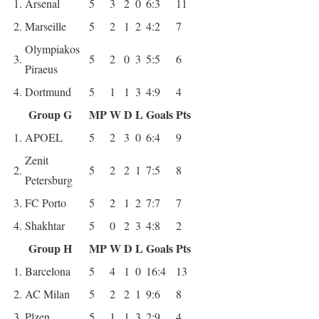
1.
Arsenal
5
3
2
0
6:3
11
2.
Marseille
5
2
1
2
4:2
7
Olympiakos
3.
5
2
0
3
5:5
6
Piraeus
4.
Dortmund
5
1
1
3
4:9
4
Group G
MP
W
D
L
Goals
Pts
1.
APOEL
5
2
3
0
6:4
9
Zenit
2.
5
2
2
1
7:5
8
Petersburg
3.
FC Porto
5
2
1
2
7:7
7
4.
Shakhtar
5
0
2
3
4:8
2
Group H
MP
W
D
L
Goals
Pts
1.
Barcelona
5
4
1
0
16:4
13
2.
AC Milan
5
2
2
1
9:6
8
3.
Plzen
5
1
1
3
2:9
4