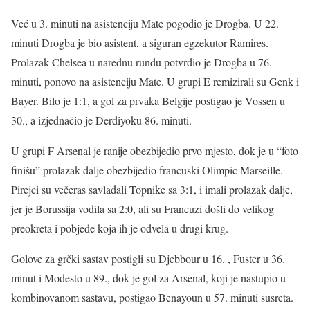
Već u 3. minuti na asistenciju Mate pogodio je Drogba. U 22.
minuti Drogba je bio asistent, a siguran egzekutor Ramires.
Prolazak Chelsea u narednu rundu potvrdio je Drogba u 76.
minuti, ponovo na asistenciju Mate. U grupi E remizirali su Genk i
Bayer. Bilo je 1:1, a gol za prvaka Belgije postigao je Vossen u
30., a izjednačio je Derdiyoku 86. minuti.
U grupi F Arsenal je ranije obezbijedio prvo mjesto, dok je u “foto
finišu” prolazak dalje obezbijedio francuski Olimpic Marseille.
Pirejci su večeras savladali Topnike sa 3:1, i imali prolazak dalje,
jer je Borussija vodila sa 2:0, ali su Francuzi došli do velikog
preokreta i pobjede koja ih je odvela u drugi krug.
Golove za grčki sastav postigli su Djebbour u 16. , Fuster u 36.
minut i Modesto u 89., dok je gol za Arsenal, koji je nastupio u
kombinovanom sastavu, postigao Benayoun u 57. minuti susreta.