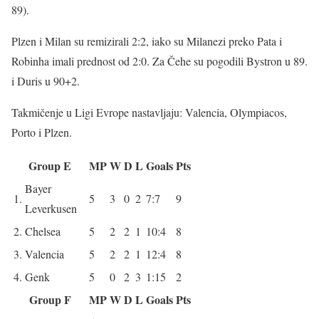
89).
Plzen i Milan su remizirali 2:2, iako su Milanezi preko Pata i
Robinha imali prednost od 2:0. Za Čehe su pogodili Bystron u 89.
i Duris u 90+2.
Takmičenje u Ligi Evrope nastavljaju: Valencia, Olympiacos,
Porto i Plzen.
Group E
MP
W
D
L
Goals
Pts
Bayer
1.
5
3
0
2
7:7
9
Leverkusen
2.
Chelsea
5
2
2
1
10:4
8
3.
Valencia
5
2
2
1
12:4
8
4.
Genk
5
0
2
3
1:15
2
Group F
MP
W
D
L
Goals
Pts