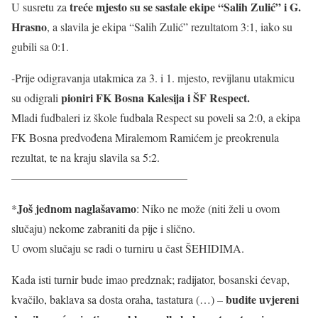
treće mjesto su se sastale ekipe “Salih Zulić” i G.
U susretu za
Hrasno
, a slavila je ekipa “Salih Zulić” rezultatom 3:1, iako su
gubili sa 0:1.
-Prije odigravanja utakmica za 3. i 1. mjesto, revijlanu utakmicu
pioniri FK Bosna Kalesija i ŠF Respect.
su odigrali
Mladi fudbaleri iz škole fudbala Respect su poveli sa 2:0, a ekipa
FK Bosna predvođena Miralemom Ramićem je preokrenula
rezultat, te na kraju slavila sa 5:2.
———————————————–
Još jednom naglašavamo
*
: Niko ne može (niti želi u ovom
slučaju) nekome zabraniti da pije i slično.
U ovom slučaju se radi o turniru u čast ŠEHIDIMA.
Kada isti turnir bude imao predznak; radijator, bosanski ćevap,
budite uvjereni
kvačilo, baklava sa dosta oraha, tastatura (…) –