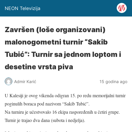
NEON Televizija
Završen (loše organizovani)
malonogometni turnir “Sakib
Tubić”: Turnir sa jednom loptom i
desetine vrsta piva
Admir Karić
15 godina ago
U Kalesiji je ovog vikenda odigran 15. po redu memorijalni turnir
poginulih boraca pod nazivom “Sakib Tubić”.
Na turniru je učestvovalo 16 ekipa raspoređenih u četiri grupe.
Turnir je trajao dva dana (subota i nedjelja).