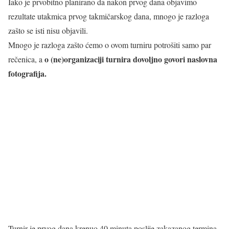
Iako je prvobitno planirano da nakon prvog dana objavimo
rezultate utakmica prvog takmičarskog dana, mnogo je razloga
zašto se isti nisu objavili.
Mnogo je razloga zašto ćemo o ovom turniru potrošiti samo par
o (ne)organizaciji turnira dovoljno govori naslovna
rečenica, a
fotografija.
Turnir je prvog dana krenuo 40 minuta poslije zakazanog termina,