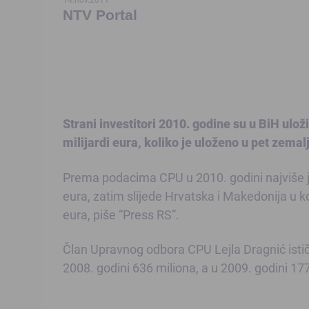
NTV Portal
Strani investitori 2010. godine su u BiH ulo
milijardi eura, koliko je uloženo u pet zemal
Prema podacima CPU u 2010. godini najviše je 
eura, zatim slijede Hrvatska i Makedonija u k
eura, piše “Press RS”.
Član Upravnog odbora CPU Lejla Dragnić ističe
2008. godini 636 miliona, a u 2009. godini 17