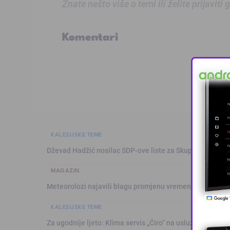
Znate nešto više o temi ili želite prijaviti
Komentari
KALESIJSKE TEME
Dževad Hadžić nosilac SDP-ove liste za Skupštinu Tuzl
MAGAZIN
Meteorolozi najavili blagu promjenu vremena: Sutra plju
KALESIJSKE TEME
Za ugodnije ljeto: Klima servis „Ćiro“ na usluzi građanim