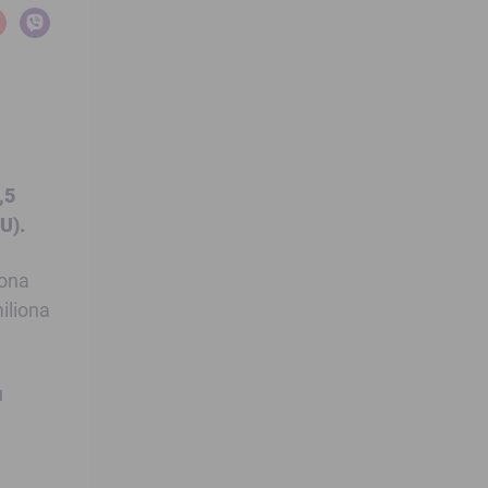
,5
U).
iona
iliona
u