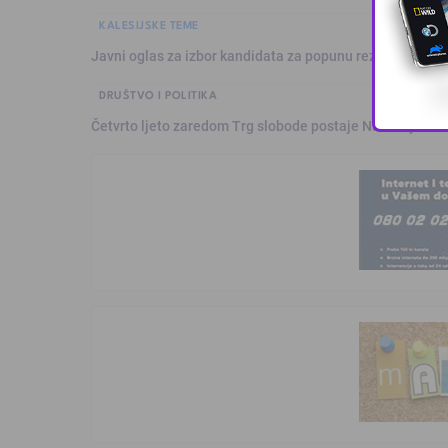
KALESIJSKE TEME
Javni oglas za izbor kandidata za popunu rezervne liste 
DRUŠTVO I POLITIKA
Četvrto ljeto zaredom Trg slobode postaje Naše mjesto