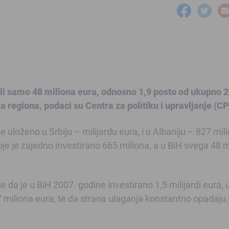
žili samo 48 miliona eura, odnosno 1,9 posto od ukupno 2
ja regiona, podaci su Centra za politiku i upravljanje (CP
uloženo u Srbiju – milijardu eura, i u Albaniju – 827 mil
oje je zajedno investirano 665 miliona, a u BiH svega 48 m
 da je u BiH 2007. godine investirano 1,5 milijardi eura, 
7 miliona eura, te da strana ulaganja konstantno opadaju.