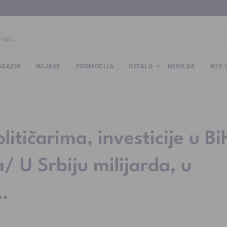
ba
www.kalesija.com
www.zvornik.ba
www.zivinice.org
www.kale
GAZIN
NAJAVE
PROMOCIJA
OSTALO
NEON.BA
NTV 
litičarima, investicije u Bi
/ U Srbiju milijarda, u
…