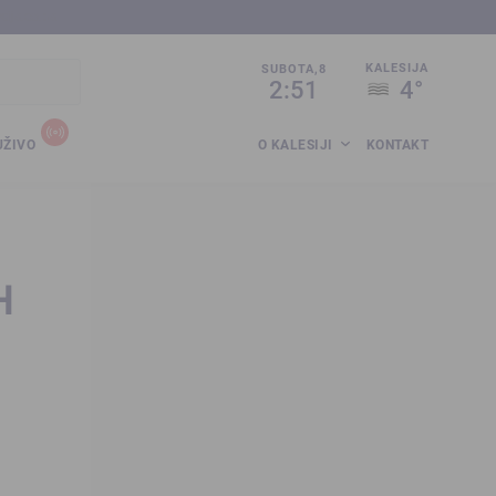
sija.co.ba
KALESIJA
SUBOTA,8
2:51
4°
UŽIVO
O KALESIJI
KONTAKT
H