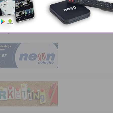
kvalifikovanih …
 – BingoL …
This popup will close in:
10