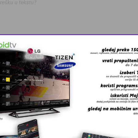
 grešku u tekstu?
anskog kanton …
skovi i grmljav …
a