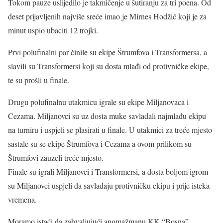
Tokom pauze uslijedilo je takmičenje u šutiranju za tri poena. Od
deset prijavljenih najviše sreće imao je Mirnes Hodžić koji je za
minut uspio ubaciti 12 trojki.
Prvi polufinalni par činile su ekipe Štrumfova i Transformersa, a
slavili su Transformersi koji su dosta mlađi od protivničke ekipe,
te su prošli u finale.
Drugu polufinalnu utakmicu igrale su ekipe Miljanovaca i
Cezama. Miljanovci su uz dosta muke savladali najmlađu ekipu
na turniru i uspjeli se plasirati u finale. U utakmici za treće mjesto
sastale su se ekipe Štrumfova i Cezama a ovom prilikom su
Štrumfovi zauzeli treće mjesto.
Finale su igrali Miljanovci i Transformersi, a dosta boljom igrom
su Miljanovci uspjeli da savladaju protivničku ekipu i prije isteka
vremena.
Moramo istaći da zahvaljujući angmažmanu KK “Bosna”