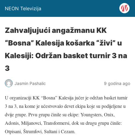
NEON Televizija
Zahvaljujući angažmanu KK
“Bosna” Kalesija košarka “živi” u
Kalesiji: Održan basket turnir 3 na
3
Jasmin Pashalic
9 godina ago
U organizaciji KK “Bosna” Kalesija jučer je održan basket turnir
3 na 3, na kome je učestvovalo devet ekipa koje su podijeljene u
dvije grupe. Prvu grupu činile su ekipe: Youngsters, Onix,
Adonis, Miljanovci, Transformersi, dok su drugu grupu činile:
Otpisani, Štrumfovi, Sultani i Cezam.