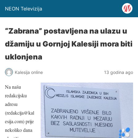
NEON Televizija
“Zabrana” postavljena na ulazu u
džamiju u Gornjoj Kalesiji mora biti
uklonjena
Kalesija online
13 godina ago
Na našu
redakcijsku
adresu
(redakcija@kal
esija.com) prije
nekoliko dana