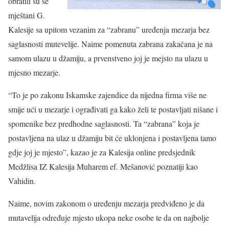
obratili su se
mještani G.
Kalesije sa upitom vezanim za “zabranu” uređenja mezarja bez
saglasnosti mutevelije. Naime pomenuta zabrana zakačana je na
samom ulazu u džamiju, a prvenstveno joj je mejsto na ulazu u
mjesno mezarje.
“To je po zakonu Iskamske zajendice da nijedna firma više ne
smije ući u mezarje i ograđivati ga kako želi te postavljati nišane i
spomenike bez predhodne saglasnosti. Ta “zabrana” koja je
postavljena na ulaz u džamiju bit će uklonjena i postavljena tamo
gdje joj je mjesto”, kazao je za Kalesija online predsjednik
Medžlisa IZ Kalesija Muharem ef. Mešanović poznatiji kao
Vahidin.
Naime, novim zakonom o uređenju mezarja predviđeno je da
mutavelija određuje mjesto ukopa neke osobe te da on najbolje