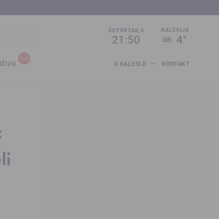
sija.co.ba
KALESIJA
ČETVRTAK,6
21:50
4°
UŽIVO
O KALESIJI
KONTAKT
:
li