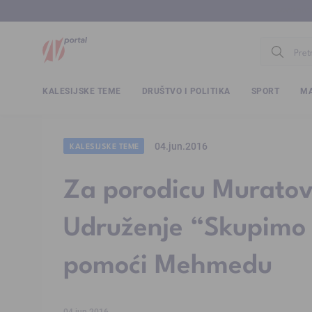
www.ntv.
KALESIJSKE TEME
DRUŠTVO I POLITIKA
SPORT
MA
04.jun.2016
KALESIJSKE TEME
Za porodicu Muratovi
Udruženje “Skupimo 
pomoći Mehmedu
04.jun.2016