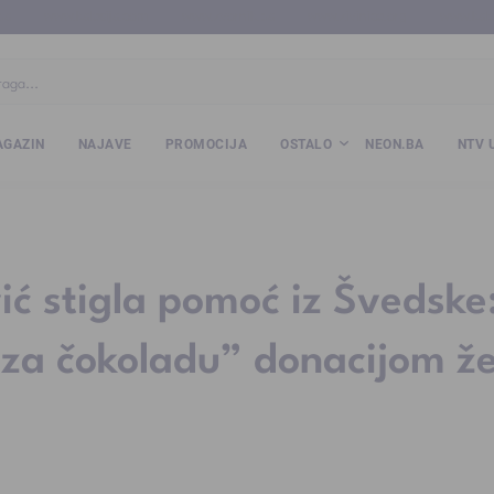
ba
www.kalesija.com
www.zvornik.ba
www.zivinice.org
www.kale
GAZIN
NAJAVE
PROMOCIJA
OSTALO
NEON.BA
NTV 
ć stigla pomoć iz Švedske
za čokoladu” donacijom že