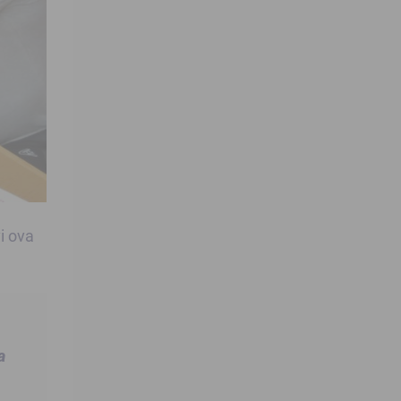
i ova
a