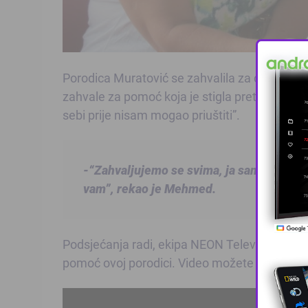
Porodica Muratović se zahvalila za donaciju, 
zahvale za pomoć koja je stigla prethodnih 
sebi prije nisam mogao priuštiti”.
-“Zahvaljujemo se svima, ja sam presreta
vam”, rekao je Mehmed.
Podsjećanja radi, ekipa NEON Televizije prošl
pomoć ovoj porodici. Video možete pogledati