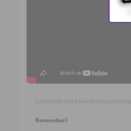
Znate nešto više o temi ili želite prijaviti
Komentari