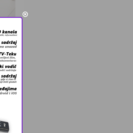
to
ala
za