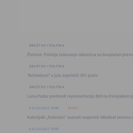
DRUŠTVO I POLITIKA
Živinice: Počinje izdavanje iskaznica za besplatan prev
DRUŠTVO I POLITIKA
“Krimolovci” u julu zaprimili 301 poziv
DRUŠTVO I POLITIKA
Lana Pudar predvodi reprezentaciju BiH na Evropskom p
KALESIJSKE TEME
SPORT
Kalesijski „federalci“ saznali raspored: Mladost sezonu 
KALESIJSKE TEME