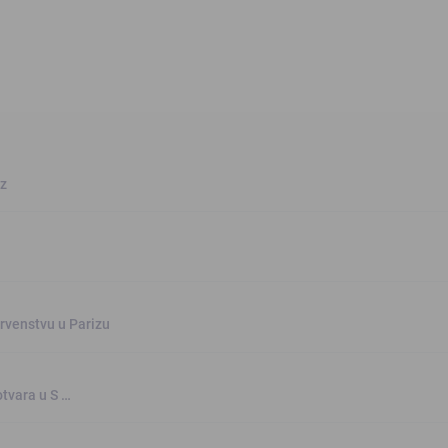
oz
rvenstvu u Parizu
otvara u S …