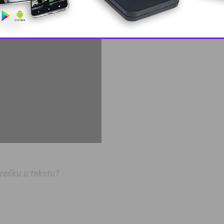
This popup will close in:
9
 grešku u tekstu?