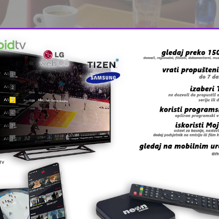
te ovom prilikom izrazila želju da se i ostalim građanima
mjesec dana, jer kako kaže Mehmed, “dobio sam sve ono š
n, dobio sam sve ono što nisam ni sanjao da ću imati, hv
i mjesec je posjetila Mirsadu i Mehmeda, te snimila apel 
 u nastavku: