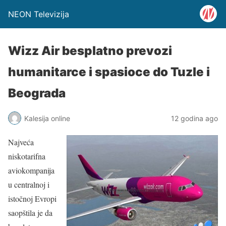
NEON Televizija
Wizz Air besplatno prevozi
humanitarce i spasioce do Tuzle i
Beograda
Kalesija online
12 godina ago
Najveća
niskotarifna
aviokompanija
u centralnoj i
istočnoj Evropi
saopštila je da