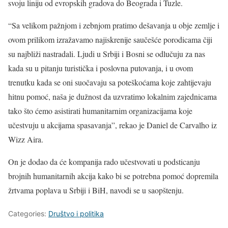
svoju liniju od evropskih gradova do Beograda i Tuzle.
“Sa velikom pažnjom i zebnjom pratimo dešavanja u obje zemlje i
ovom prilikom izražavamo najiskrenije saučešće porodicama čiji
su najbliži nastradali. Ljudi u Srbiji i Bosni se odlučuju za nas
kada su u pitanju turistička i poslovna putovanja, i u ovom
trenutku kada se oni suočavaju sa poteškoćama koje zahtijevaju
hitnu pomoć, naša je dužnost da uzvratimo lokalnim zajednicama
tako što ćemo asistirati humanitarnim organizacijama koje
učestvuju u akcijama spasavanja”, rekao je Daniel de Carvalho iz
Wizz Aira.
On je dodao da će kompanija rado učestvovati u podsticanju
brojnih humanitarnih akcija kako bi se potrebna pomoć dopremila
žrtvama poplava u Srbiji i BiH, navodi se u saopštenju.
Categories:
Društvo i politika