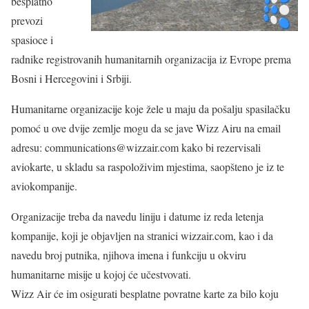
besplatno
prevozi
spasioce i
radnike registrovanih humanitarnih organizacija iz Evrope prema
Bosni i Hercegovini i Srbiji.
Humanitarne organizacije koje žele u maju da pošalju spasilačku
pomoć u ove dvije zemlje mogu da se jave Wizz Airu na email
adresu: communications@wizzair.com kako bi rezervisali
aviokarte, u skladu sa raspoloživim mjestima, saopšteno je iz te
aviokompanije.
Organizacije treba da navedu liniju i datume iz reda letenja
kompanije, koji je objavljen na stranici wizzair.com, kao i da
navedu broj putnika, njihova imena i funkciju u okviru
humanitarne misije u kojoj će učestvovati.
Wizz Air će im osigurati besplatne povratne karte za bilo koju