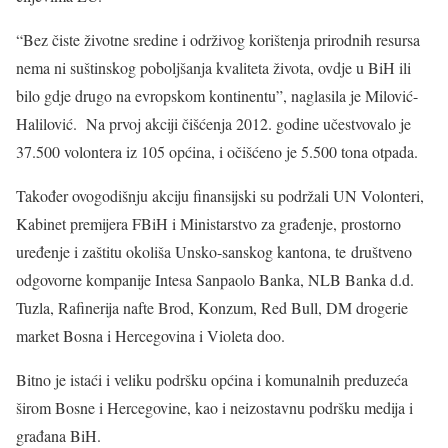
“Bez čiste životne sredine i održivog korištenja prirodnih resursa
nema ni suštinskog poboljšanja kvaliteta života, ovdje u BiH ili
bilo gdje drugo na evropskom kontinentu”, naglasila je Milović-
Halilović. Na prvoj akciji čišćenja 2012. godine učestvovalo je
37.500 volontera iz 105 općina, i očišćeno je 5.500 tona otpada.
Također ovogodišnju akciju finansijski su podržali UN Volonteri,
Kabinet premijera FBiH i Ministarstvo za građenje, prostorno
uređenje i zaštitu okoliša Unsko-sanskog kantona, te društveno
odgovorne kompanije Intesa Sanpaolo Banka, NLB Banka d.d.
Tuzla, Rafinerija nafte Brod, Konzum, Red Bull, DM drogerie
market Bosna i Hercegovina i Violeta doo.
Bitno je istaći i veliku podršku općina i komunalnih preduzeća
širom Bosne i Hercegovine, kao i neizostavnu podršku medija i
građana BiH.