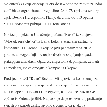
Volonterska akcija čišćenja “Let's do it – očistimo zemlju za jedan
dan” bit će organizirana i ove godine, 26. i 27. aprila na teritoriji
cijele Bosne i Hercegovine. Plan je da u više od 110 općina
50.000 volontera prikupi 10.000 tona smeća.
Nosioci projekta su Udruženje građana “Ruke” iz Sarajeva i
“Mozaik prijateljstva” iz Banje Luke, a generalni partner je
kompanija HT Eronet. Akcija je prvi put realizirana 2012.
godine, a ovogodišnji novitet je odvojeno skupljanje otpada,
prikupljeni ambalažni otpad će, umjesto na deponijama, završiti
na reciklaži, što će omogućiti kompanija Ekopak.
Predsjednik UG “Ruke” Božidar Mihajlović na konferenciji za
novinare u Sarajevu je najavio da će akcija biti provedena u više
od 110 općina u Bosni i Hercegovini, a da će učestvovati sve
općine iz Federacije BiH. Naglasio je da je osnovni cilj podizanje
svijesti o važnosti zaštite životne sredine te da je akcija