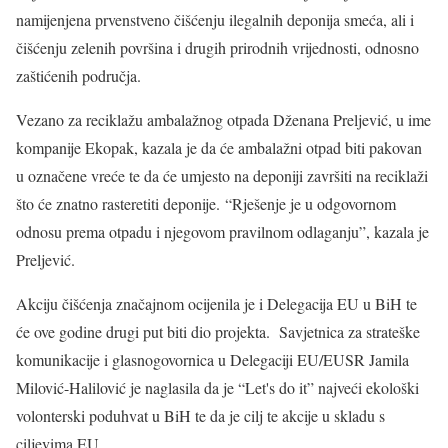
namijenjena prvenstveno čišćenju ilegalnih deponija smeća, ali i
čišćenju zelenih površina i drugih prirodnih vrijednosti, odnosno
zaštićenih područja.
Vezano za reciklažu ambalažnog otpada Dženana Preljević, u ime
kompanije Ekopak, kazala je da će ambalažni otpad biti pakovan
u označene vreće te da će umjesto na deponiji završiti na reciklaži
što će znatno rasteretiti deponije. “Rješenje je u odgovornom
odnosu prema otpadu i njegovom pravilnom odlaganju”, kazala je
Preljević.
Akciju čišćenja značajnom ocijenila je i Delegacija EU u BiH te
će ove godine drugi put biti dio projekta. Savjetnica za strateške
komunikacije i glasnogovornica u Delegaciji EU/EUSR Jamila
Milović-Halilović je naglasila da je “Let's do it” najveći ekološki
volonterski poduhvat u BiH te da je cilj te akcije u skladu s
ciljevima EU.