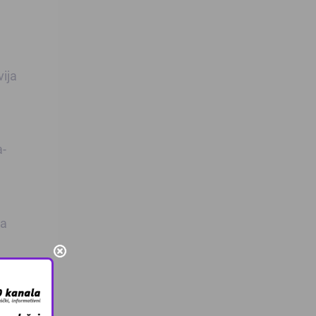
vija
a-
ma