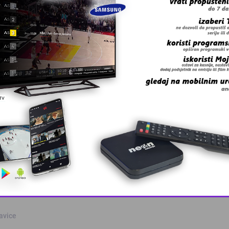
 grešku u tekstu?
odrasle u džem …
This popup will close in:
6
šavice