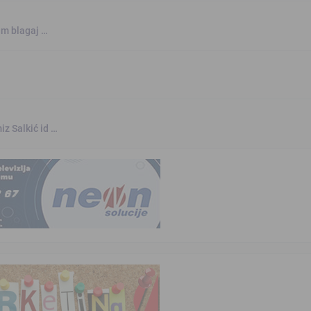
jem blagaj …
iz Salkić id …