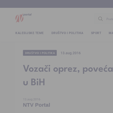
www.ntv.
KALESIJSKE TEME
DRUŠTVO I POLITIKA
SPORT
MA
13.aug.2016
DRUŠTVO I POLITIKA
Vozači oprez, poveća
u BiH
13.aug.2016
NTV Portal