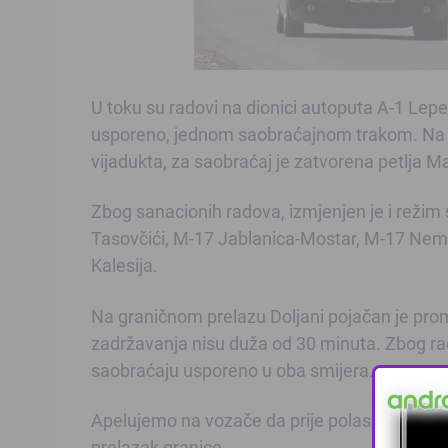
U toku su radovi na dionici autoputa A-1 Lepen
usporeno, jednom saobraćajnom trakom. Na 
vijadukta, za saobraćaj je zatvorena petlja M
Zbog sanacionih radova, izmjenjen je i reži
Tasovčići, M-17 Jablanica-Mostar, M-17 Nemil
Kalesija.
Na graničnom prelazu Doljani pojačan je prom
zadržavanja nisu duža od 30 minuta. Zbog ra
saobraćaju usporeno u oba smijera.
Apelujemo na vozače da prije polaska na pu
prelazak granice.