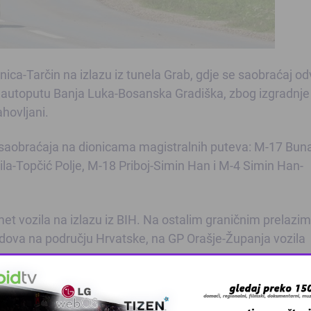
ica-Tarčin na izlazu iz tunela Grab, gdje se saobraćaj od
autoputu Banja Luka-Bosanska Gradiška, zbog izgradnje
ahovljani.
m saobraćaja na dionicama magistralnih puteva: M-17 Bun
a-Topčić Polje, M-18 Priboj-Simin Han i M-4 Simin Han-
et vozila na izlazu iz BIH. Na ostalim graničnim prelazi
dova na području Hrvatske, na GP Orašje-Županja vozila
tovanje provjere važnost svih dokumenata neophodnih za