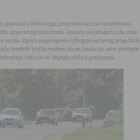
ih pravaca u BIH ovoga jutra saobraća se nesmetano.
vozila umjerenog intenziteta. Vozače savjetujemo da voze
 vozila. Oprez savjetujemo i zbog povećanog broja bicikl
ače teretnih vozila molimo da se, kada iza sebe primjete
aobraćaja, kako bi se izbjegla rizična preticanja.