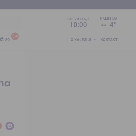
sija.co.ba
KALESIJA
ČETVRTAK,6
10:00
4°
UŽIVO
O KALESIJI
KONTAKT
ima