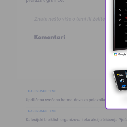
Znate nešto više o temi ili želite prijaviti
Komentari
KALESIJSKE TEME
Upriličena svečana hatma-dova za polaznike mekteba i 
KALESIJSKE TEME
Kalesijski biciklisti organizovali eko akciju čišćenja Pje