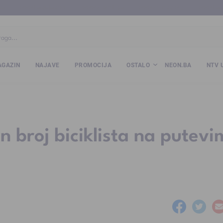
ba
www.kalesija.com
www.zvornik.ba
www.zivinice.org
www.kale
GAZIN
NAJAVE
PROMOCIJA
OSTALO
NEON.BA
NTV 
n broj biciklista na putev