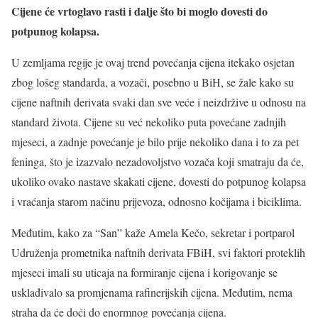
Cijene će vrtoglavo rasti i dalje što bi moglo dovesti do
potpunog kolapsa.
U zemljama regije je ovaj trend povećanja cijena itekako osjetan
zbog lošeg standarda, a vozači, posebno u BiH, se žale kako su
cijene naftnih derivata svaki dan sve veće i neizdržive u odnosu na
standard života. Cijene su već nekoliko puta povećane zadnjih
mjeseci, a zadnje povećanje je bilo prije nekoliko dana i to za pet
feninga, što je izazvalo nezadovoljstvo vozača koji smatraju da će,
ukoliko ovako nastave skakati cijene, dovesti do potpunog kolapsa
i vraćanja starom načinu prijevoza, odnosno kočijama i biciklima.
Međutim, kako za “San” kaže Amela Kečo, sekretar i portparol
Udruženja prometnika naftnih derivata FBiH, svi faktori proteklih
mjeseci imali su uticaja na formiranje cijena i korigovanje se
usklađivalo sa promjenama rafinerijskih cijena. Međutim, nema
straha da će doći do enormnog povećanja cijena.