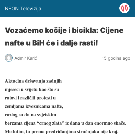
NEON Televizija
Vozaćemo kočije i bicikla: Cijene
nafte u BiH će i dalje rasti!
Admir Karić
15 godina ago
Aktuelna dešavanja zadnjih
mjeseci u svijetu kao što su
ratovi i različiti protesti u
zemljama izvoznicama nafte,
razlog su da na svjetskim
berzama cijena “crnog zlata” iz dana u dan enormno skače.
Međutim, tu prema predviđanjima stručnjaka nije kraj.