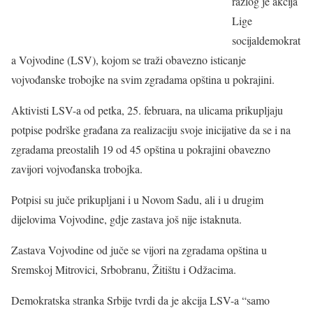
razlog je akcija
Lige
socijaldemokrat
a Vojvodine (LSV), kojom se traži obavezno isticanje
vojvođanske trobojke na svim zgradama opština u pokrajini.
Aktivisti LSV-a od petka, 25. februara, na ulicama prikupljaju
potpise podrške građana za realizaciju svoje inicijative da se i na
zgradama preostalih 19 od 45 opština u pokrajini obavezno
zavijori vojvođanska trobojka.
Potpisi su juče prikupljani i u Novom Sadu, ali i u drugim
dijelovima Vojvodine, gdje zastava još nije istaknuta.
Zastava Vojvodine od juče se vijori na zgradama opština u
Sremskoj Mitrovici, Srbobranu, Žitištu i Odžacima.
Demokratska stranka Srbije tvrdi da je akcija LSV-a “samo