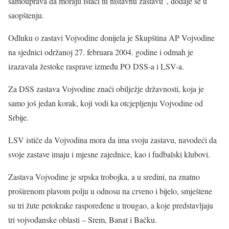
samouprava da moraju istaći tu ništavnu zastavu”, dodaje se u
saopštenju.
Odluku o zastavi Vojvodine donijela je Skupština AP Vojvodine
na sjednici održanoj 27. februara 2004. godine i odmah je
izazavala žestoke rasprave između PO DSS-a i LSV-a.
Za DSS zastava Vojvodine znači obilježje državnosti, koja je
samo još jedan korak, koji vodi ka otcjepljenju Vojvodine od
Srbije.
LSV ističe da Vojvodina mora da ima svoju zastavu, navodeći da
svoje zastave imaju i mjesne zajednice, kao i fudbalski klubovi.
Zastava Vojvodine je srpska trobojka, a u sredini, na znatno
proširenom plavom polju u odnosu na crveno i bijelo, smještene
su tri žute petokrake raspoređene u trougao, a koje predstavljaju
tri vojvođanske oblasti – Srem, Banat i Bačku.