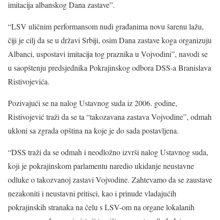
imitacija albanskog Dana zastave”.
“LSV uličnim performansom nudi građanima novu šarenu lažu,
čiji je cilj da se u državi Srbiji, osim Dana zastave koga organizuju
Albanci, uspostavi imitacija tog praznika u Vojvodini”, navodi se
u saopštenju predsjednika Pokrajinskog odbora DSS-a Branislava
Ristivojevića.
Pozivajući se na nalog Ustavnog suda iz 2006. godine,
Ristivojević traži da se ta “takozavana zastava Vojvodine”, odmah
ukloni sa zgrada opština na koje je do sada postavljena.
“DSS traži da se odmah i neodložno izvrši nalog Ustavnog suda,
koji je pokrajinskom parlamentu naredio ukidanje neustavne
odluke o takozvanoj zastavi Vojvodine. Zahtevamo da se zaustave
nezakoniti i neustavni pritisci, kao i prinude vladajućih
pokrajinskih stranaka na čelu s LSV-om na organe lokalanih