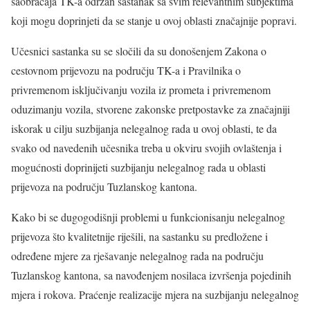
saobraćaja TK-a održan sastanak sa svim relevantnim subjektima
koji mogu doprinjeti da se stanje u ovoj oblasti značajnije popravi.
Učesnici sastanka su se sločili da su donošenjem Zakona o
cestovnom prijevozu na području TK-a i Pravilnika o
privremenom isključivanju vozila iz prometa i privremenom
oduzimanju vozila, stvorene zakonske pretpostavke za značajniji
iskorak u cilju suzbijanja nelegalnog rada u ovoj oblasti, te da
svako od navedenih učesnika treba u okviru svojih ovlaštenja i
mogućnosti doprinijeti suzbijanju nelegalnog rada u oblasti
prijevoza na području Tuzlanskog kantona.
Kako bi se dugogodišnji problemi u funkcionisanju nelegalnog
prijevoza što kvalitetnije riješili, na sastanku su predložene i
određene mjere za rješavanje nelegalnog rada na području
Tuzlanskog kantona, sa navođenjem nosilaca izvršenja pojedinih
mjera i rokova. Praćenje realizacije mjera na suzbijanju nelegalnog