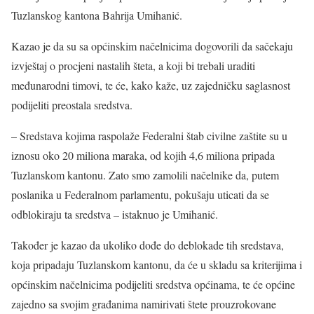
Tuzlanskog kantona Bahrija Umihanić.
Kazao je da su sa općinskim načelnicima dogovorili da sačekaju
izvještaj o procjeni nastalih šteta, a koji bi trebali uraditi
međunarodni timovi, te će, kako kaže, uz zajedničku saglasnost
podijeliti preostala sredstva.
– Sredstava kojima raspolaže Federalni štab civilne zaštite su u
iznosu oko 20 miliona maraka, od kojih 4,6 miliona pripada
Tuzlanskom kantonu. Zato smo zamolili načelnike da, putem
poslanika u Federalnom parlamentu, pokušaju uticati da se
odblokiraju ta sredstva – istaknuo je Umihanić.
Također je kazao da ukoliko dođe do deblokade tih sredstava,
koja pripadaju Tuzlanskom kantonu, da će u skladu sa kriterijima i
općinskim načelnicima podijeliti sredstva općinama, te će općine
zajedno sa svojim građanima namirivati štete prouzrokovane