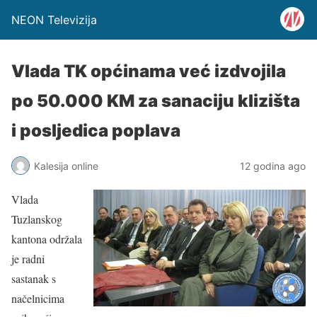
NEON Televizija
Vlada TK općinama već izdvojila
po 50.000 KM za sanaciju klizišta
i posljedica poplava
Kalesija online
12 godina ago
Vlada
Tuzlanskog
kantona održala
je radni
sastanak s
načelnicima