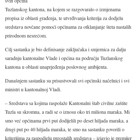
svih općina
Tuzlanskog kantona, na kojem se razgovaralo o izmjenama
propisa iz oblasti građenja, te utvrđivanja kriterija za dodjelu
sredstava novčane pomoći općinama za otklanjanje šteta nastalih
prirodnom nesrećom.
Cilj sastanka je bio definisanje zaključaka i smjernica za dalju
saradnju kantonalne Vlade i općina na području Tuzlanskog
kantona u oblasti unaprjeđenja poslovnog ambijenta.
Današnjem sastanku su prisustvovali svi općinski načelnici i svi
ministri u kantonalnoj Vladi.
– Sredstava sa kojima raspolaže Kantonalni štab civilne zaštite
Tuzla su skromna, a radi se o iznosu oko tri miliona maraka. Mi
smo već općinama prvi put dodijelili po deset hiljada maraka, a
drugi put po 40 hiljada maraka, te smo na sastanku govorili o
kriterijima za raspodjelu preostalih sredstava – izjavio je premijer