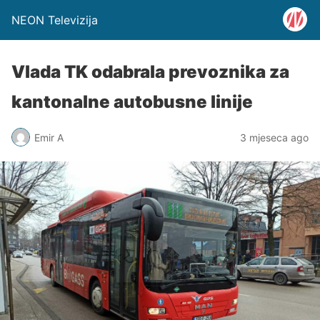
NEON Televizija
Vlada TK odabrala prevoznika za
kantonalne autobusne linije
Emir A
3 mjeseca ago