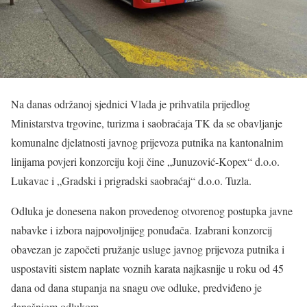
Na danas održanoj sjednici Vlada je prihvatila prijedlog
Ministarstva trgovine, turizma i saobraćaja TK da se obavljanje
komunalne djelatnosti javnog prijevoza putnika na kantonalnim
linijama povjeri konzorciju koji čine „Junuzović-Kopex“ d.o.o.
Lukavac i „Gradski i prigradski saobraćaj“ d.o.o. Tuzla.
Odluka je donesena nakon provedenog otvorenog postupka javne
nabavke i izbora najpovoljnijeg ponuđača. Izabrani konzorcij
obavezan je započeti pružanje usluge javnog prijevoza putnika i
uspostaviti sistem naplate voznih karata najkasnije u roku od 45
dana od dana stupanja na snagu ove odluke, predviđeno je
današnjom odlukom.