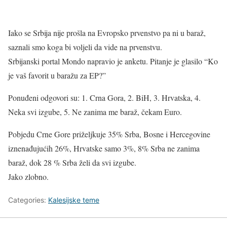
Iako se Srbija nije prošla na Evropsko prvenstvo pa ni u baraž,
saznali smo koga bi voljeli da vide na prvenstvu.
Srbijanski portal Mondo napravio je anketu. Pitanje je glasilo “Ko
je vaš favorit u baražu za EP?”
Ponuđeni odgovori su: 1. Crna Gora, 2. BiH, 3. Hrvatska, 4.
Neka svi izgube, 5. Ne zanima me baraž, čekam Euro.
Pobjedu Crne Gore priželjkuje 35% Srba, Bosne i Hercegovine
iznenađujućih 26%, Hrvatske samo 3%, 8% Srba ne zanima
baraž, dok 28 % Srba želi da svi izgube.
Jako zlobno.
Categories:
Kalesijske teme