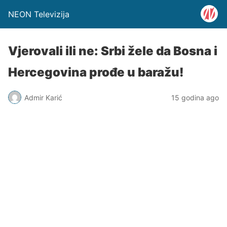
NEON Televizija
Vjerovali ili ne: Srbi žele da Bosna i
Hercegovina prođe u baražu!
Admir Karić
15 godina ago