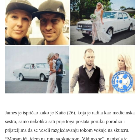
James je ispričao kako je Katie (26), koja je radila kao medicinska
sestra, samo nekoliko sati prije toga poslala poruku porodici i
prijateljima da se veseli razgledavanju tokom vožnje na skuteru.
“Moram ići, idem na rutu sa skuterom. Vidimo se”, napisala je.