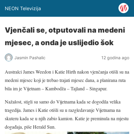
NEON Televizija
Vjenčali se, otputovali na medeni
mjesec, a onda je uslijedio šok
Jasmin Pashalic
12 godina ago
Australci James Weedon i Katie Hirth nakon vjenčanja otišli su na
medeni mjesec koji je trebao trajati mjesec dana, a planirana ruta
bila im je Vijetnam – Kambodža – Tajland – Singapur.
Nažalost, stigli su samo do Vijetnama kada se dogodila velika
tragedija. James i Katie otišli su u razgledavanje Vijetnama na
skuteru kada se u njih zabio kamion. Katie je preminula na mjestu
događaja, piše Herald Sun.