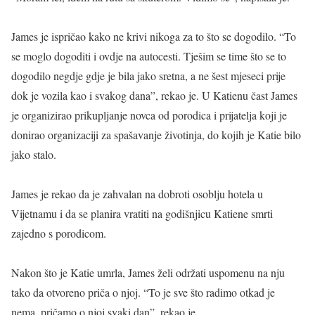
James je ispričao kako ne krivi nikoga za to što se dogodilo. “To
se moglo dogoditi i ovdje na autocesti. Tješim se time što se to
dogodilo negdje gdje je bila jako sretna, a ne šest mjeseci prije
dok je vozila kao i svakog dana”, rekao je. U Katienu čast James
je organizirao prikupljanje novca od porodica i prijatelja koji je
donirao organizaciji za spašavanje životinja, do kojih je Katie bilo
jako stalo.
James je rekao da je zahvalan na dobroti osoblju hotela u
Vijetnamu i da se planira vratiti na godišnjicu Katiene smrti
zajedno s porodicom.
Nakon što je Katie umrla, James želi održati uspomenu na nju
tako da otvoreno priča o njoj. “To je sve što radimo otkad je
nema, pričamo o njoj svaki dan”, rekao je.