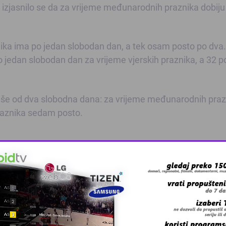
zjasnilo se da za vrijeme međunarodnih praznika dobiju
nika ima po jedan slobodan dan, a tek osam posto po dva.
 jedan slobodan dan za vrijeme vjerskih praznika, a 32 p
 više od dva slobodna dana: za vrijeme međunarodnih pra
 praznika sedam posto.
 grešku u tekstu?