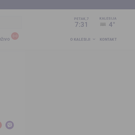
sija.co.ba
KALESIJA
PETAK,7
7:31
4°
UŽIVO
O KALESIJI
KONTAKT