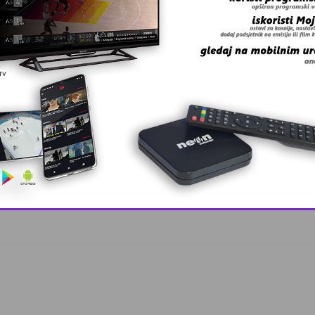
This popup will close in:
10