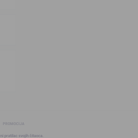
PROMOCIJA
ni pratilac svojih čitaoca.