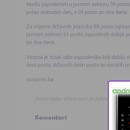
Među zaposlenim u javnom sektoru 59 posto i
jedan slobodan dan, a 39 posto po dva dana.
Za vrijeme državnih praznika 88 posto ispita
javnom sektoru 61 posto zaposlenih dobije po
po dva dana.
Veoma je nizak udio zaposlenika koji dobiju
šest posto, državnih četiri posto te vjerskih
tuzlainfo.ba
Znate nešto više o temi ili želite prijaviti
Komentari