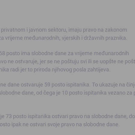
 u privatnom i javnom sektoru, imaju pravo na zakonom
 vrijeme međunarodnih, vjerskih i državnih praznika.
h 68 posto ima slobodne dane za vrijeme međunarodnih
vo ne ostvaruje, jer se ne poštuju svi ili se uopšte ne poš
ka radi jer to priroda njihovog posla zahtijeva.
ne dane ostvaruje 59 posto ispitanika. To ukazuje na čin
 slobodne dane, od čega je 10 posto ispitanika vezano za
gdje 73 posto ispitanika ostvari pravo na slobodne dane, do
posto ipak ne ostvari svoje pravo na slobodne dane.