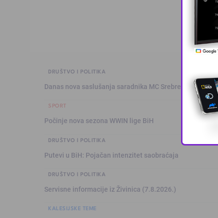
DRUŠTVO I POLITIKA
Danas nova saslušanja saradnika MC Srebrenica
SPORT
Počinje nova sezona WWIN lige BiH
DRUŠTVO I POLITIKA
Putevi u BiH: Pojačan intenzitet saobraćaja
DRUŠTVO I POLITIKA
Servisne informacije iz Živinica (7.8.2026.)
KALESIJSKE TEME