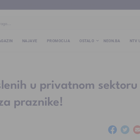
ba
www.kalesija.com
www.zvornik.ba
www.zivinice.org
www.kale
GAZIN
NAJAVE
PROMOCIJA
OSTALO
NEON.BA
NTV 
slenih u privatnom sektoru
a praznike!