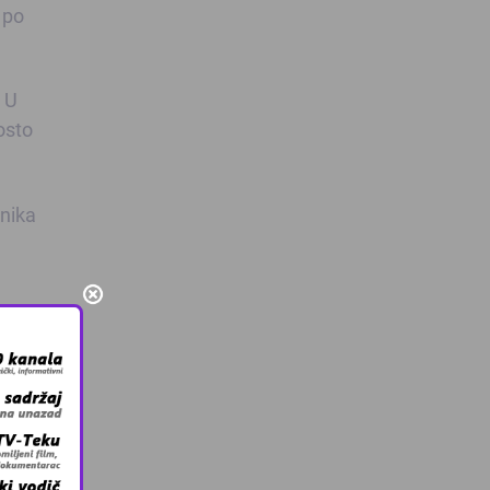
 po
 U
osto
znika