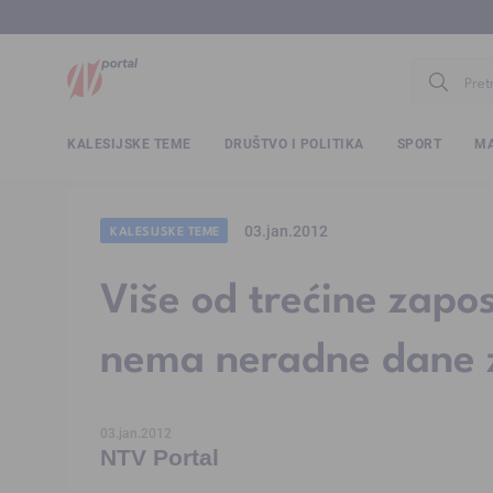
www.ntv.
KALESIJSKE TEME
DRUŠTVO I POLITIKA
SPORT
MA
03.jan.2012
KALESIJSKE TEME
Više od trećine zapo
nema neradne dane z
03.jan.2012
NTV Portal