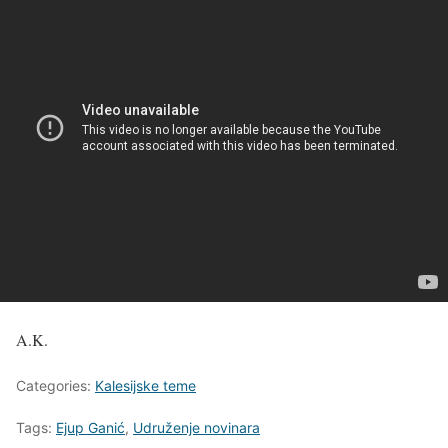
A.K.
Categories:
Kalesijske teme
Tags:
Ejup Ganić
,
Udruženje novinara