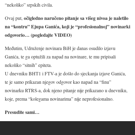
“nekoliko” srpskih civila.
očigledno naručeno pitanje sa višeg nivoa je naletilo
Ovaj put,
na “kontru” Ejupa Ganića, koji je “profesionalnoj” novinarki
odgovorio… (pogledajte VIDEO)
Međutim, Udruženje novinara BiH je danas osudilo izjavu
Ganića, te ga optužili za napad na novinare, te mu pripisali
nekoliko “sitnih” epiteta.
U dnevniku BHT1 i FTV-a je došlo do sjeckanja izjave Ganića,
te je samo prikazan njegov odgovor kao napad na “finu”
novinarku RTRS-a, dok njeno pitanje nije prikazano u dnevniku,
koje, prema “kolegama novinarima” nije neprofesionalno.
Presudite sami…