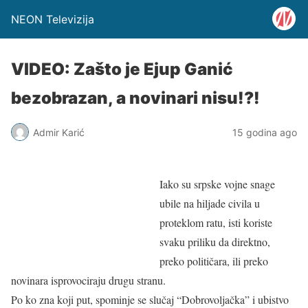
NEON Televizija
VIDEO: Zašto je Ejup Ganić
bezobrazan, a novinari nisu!?!
Admir Karić
15 godina ago
Iako su srpske vojne snage
ubile na hiljade civila u
proteklom ratu, isti koriste
svaku priliku da direktno,
preko političara, ili preko
novinara isprovociraju drugu stranu.
Po ko zna koji put, spominje se slučaj “Dobrovoljačka” i ubistvo