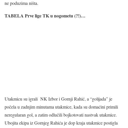
ne poduzima ništa.
TABELA Prve lige TK u nogometu (?!)…
Utakmicu su igrali NK Izbor i Gornji Rahić, a “golijada” je
počela u zadnjim minutama utakmice, kada su domaćini primili
neregularan gol, a zatim odlučili bojkotovati nastvak utakmice.
Ubojita ekipa iz Gornjeg Rahića je dop kraja utakmice postigla