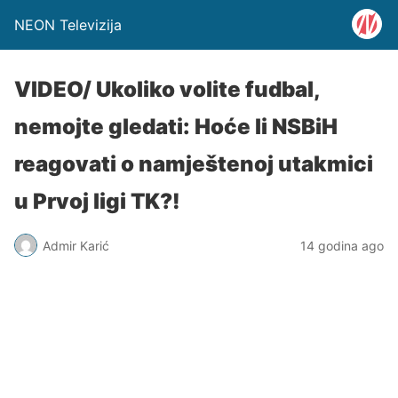
NEON Televizija
VIDEO/ Ukoliko volite fudbal,
nemojte gledati: Hoće li NSBiH
reagovati o namještenoj utakmici
u Prvoj ligi TK?!
Admir Karić
14 godina ago