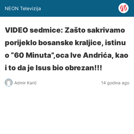
NEON Televizija
VIDEO sedmice: Zašto sakrivamo
porijeklo bosanske kraljice, istinu
o “60 Minuta”,oca Ive Andrića, kao
i to da je Isus bio obrezan!!!
Admir Karić
14 godina ago