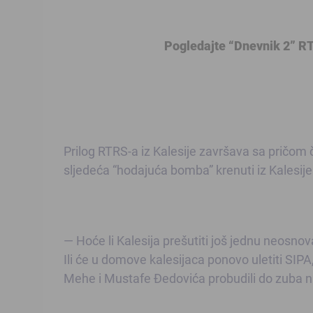
Pogledajte “Dnevnik 2” R
Prilog RTRS-a iz Kalesije završava sa pričom či
sljedeća “hodajuća bomba” krenuti iz Kalesije
— Hoće li Kalesija prešutiti još jednu neosno
Ili će u domove kalesijaca ponovo uletiti SIPA
Mehe i Mustafe Đedovića
probudili do zuba 