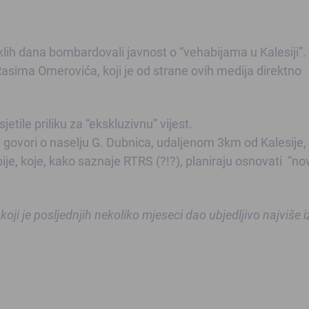
eklih dana bombardovali javnost o “vehabijama u Kalesiji”.
 Rasima Omerovića, koji je od strane ovih medija direktno
jetile priliku za “ekskluzivnu” vijest.
 govori o naselju G. Dubnica, udaljenom 3km od Kalesije,
je, koje, kako saznaje RTRS (?!?), planiraju osnovati “no
 koji je posljednjih nekoliko mjeseci dao ubjedljivo najviše 