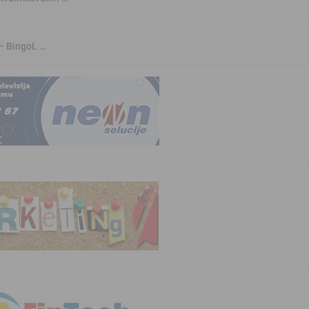
 – BingoL …