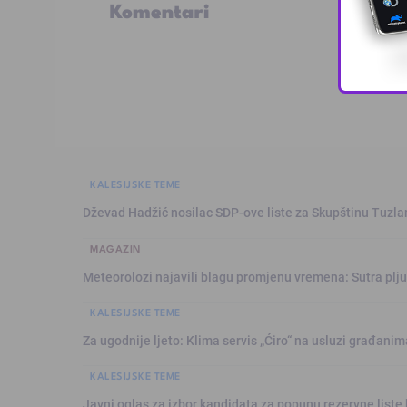
Komentari
KALESIJSKE TEME
Dževad Hadžić nosilac SDP-ove liste za Skupštinu Tuzl
MAGAZIN
Meteorolozi najavili blagu promjenu vremena: Sutra plju
KALESIJSKE TEME
Za ugodnije ljeto: Klima servis „Ćiro“ na usluzi građanim
KALESIJSKE TEME
Javni oglas za izbor kandidata za popunu rezervne liste 