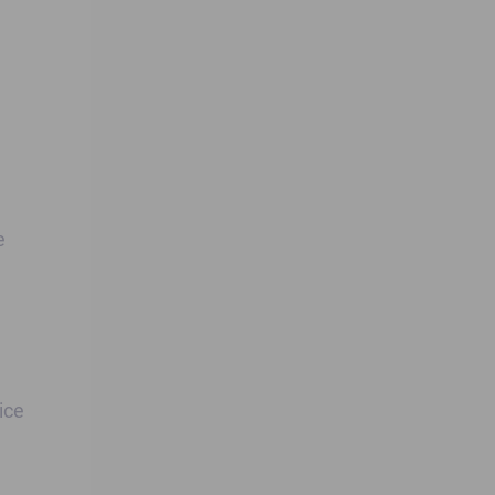
e
ice