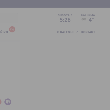
sija.co.ba
KALESIJA
SUBOTA,8
5:26
4°
UŽIVO
O KALESIJI
KONTAKT