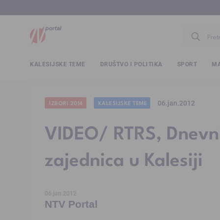
www.ntv.
KALESIJSKE TEME
DRUŠTVO I POLITIKA
SPORT
MA
06.jan.2012
IZBORI 2014
KALESIJSKE TEME
VIDEO/ RTRS, Dnevni
zajednica u Kalesiji
06.jan.2012
NTV Portal