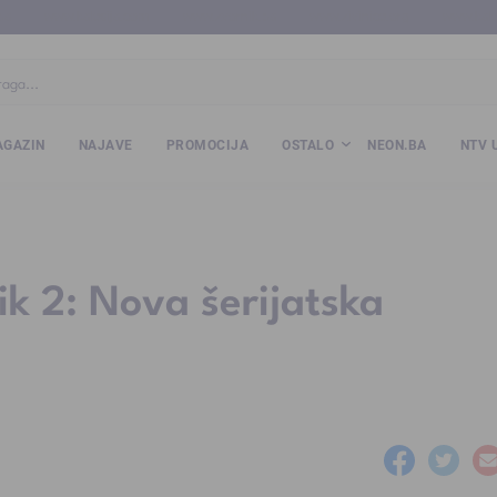
ba
www.kalesija.com
www.zvornik.ba
www.zivinice.org
www.kale
GAZIN
NAJAVE
PROMOCIJA
OSTALO
NEON.BA
NTV 
k 2: Nova šerijatska