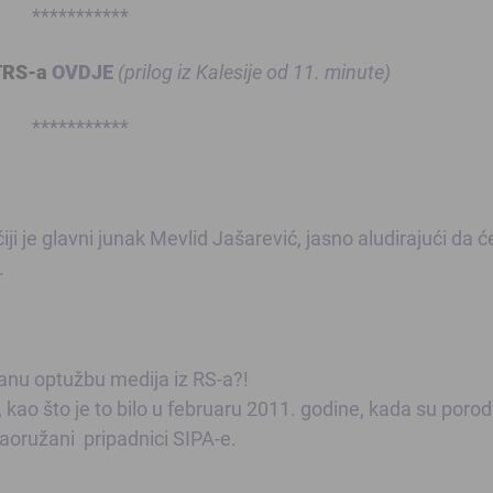
***********
TRS-a
OVDJE
(prilog iz Kalesije od 11. minute)
***********
ji je glavni junak Mevlid Jašarević, jasno aludirajući da ć
.
vanu optužbu medija iz RS-a?!
, kao što je to bilo u februaru 2011. godine, kada su porod
naoružani pripadnici SIPA-e
.