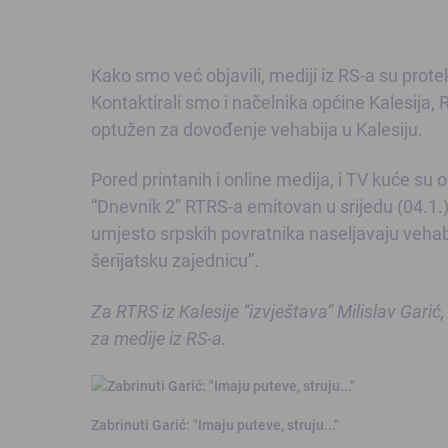
Kako smo već objavili, mediji iz RS-a su prot
Kontaktirali smo i načelnika općine Kalesija,
optužen za
dovođenje vehabija u Kalesiju
.
Pored printanih i online medija, i TV kuće su os
“Dnevnik 2” RTRS-a emitovan u srijedu (04.1.)
umjesto srpskih povratnika naseljavaju vehabi
šerijatsku zajednicu”.
Za RTRS iz Kalesije “izvještava” Milislav Garić,
za medije iz RS-a.
Zabrinuti Garić: "Imaju puteve, struju..."