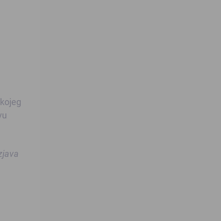
 kojeg
vu
izjava