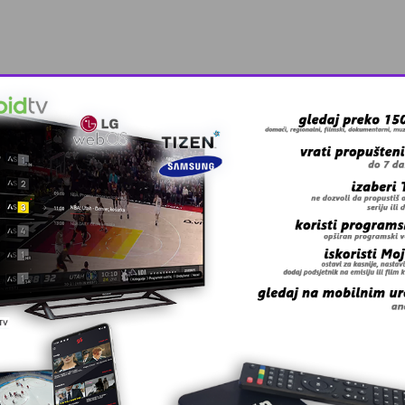
; redakcija@kalesija.com
Pratite
Kalesija Online na Fa
 grešku u tekstu?