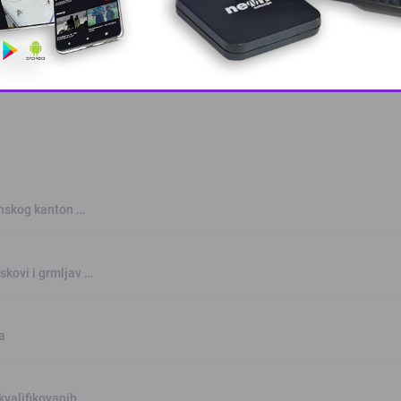
This popup will close in:
10
anskog kanton …
skovi i grmljav …
a
kvalifikovanih …