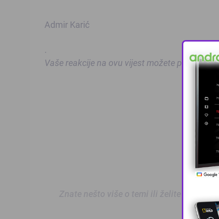
Admir Karić
.
Vaše reakcije na ovu vijest možete poslati na
Znate nešto više o temi ili želite prijaviti