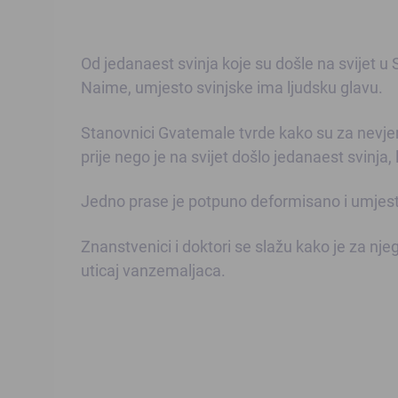
Od jedanaest svinja koje su došle na svijet u
Naime, umjesto svinjske ima ljudsku glavu.
Stanovnici Gvatemale tvrde kako su za nevjerov
prije nego je na svijet došlo jedanaest svinj
Jedno prase je potpuno deformisano i umjesto
Znanstvenici i doktori se slažu kako je za nje
uticaj vanzemaljaca.