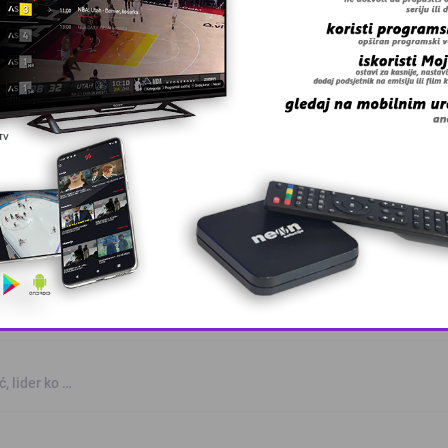
 Zmaj učestvov …
This popup will close in:
10
, lider ko …