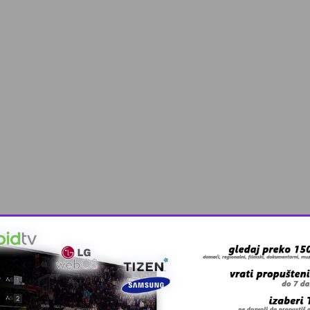
 grešku u tekstu?