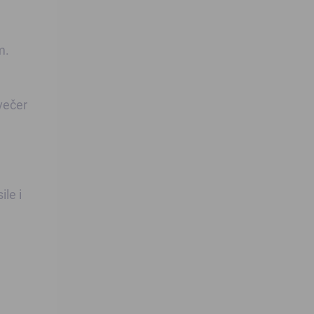
m.
 večer
ile i