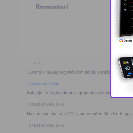
Komentari
SPORT
Juventus na Alajbegovićevom debiju poražen od Intera,
KALESIJSKE TEME
Kalesija: Kuća za odmor sa grijanim bazenom
DRUŠTVO I POLITIKA
Na današnji dan prije 101. godine rođen Alija Izetbegović
DRUŠTVO I POLITIKA