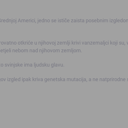
 Srednjoj Americi, jedno se ističe zaista posebnim izgledo
atno otkriće u njihovoj zemlji krivi vanzemaljci koji su,
a, letjeli nebom nad njihovom zemljom.
 svinjske ima ljudsku glavu.
gov izgled ipak kriva genetska mutacija, a ne natprirodne s