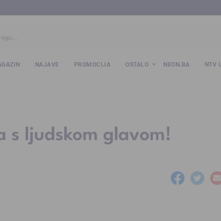
ba
www.kalesija.com
www.zvornik.ba
www.zivinice.org
www.kale
GAZIN
NAJAVE
PROMOCIJA
OSTALO
NEON.BA
NTV 
a s ljudskom glavom!