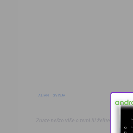
ALIAN
SVINJA
Znate nešto više o temi ili želite prijaviti