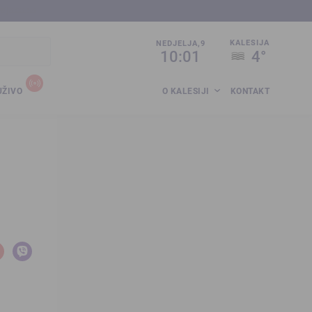
sija.co.ba
KALESIJA
NEDJELJA,9
10:01
4°
UŽIVO
O KALESIJI
KONTAKT