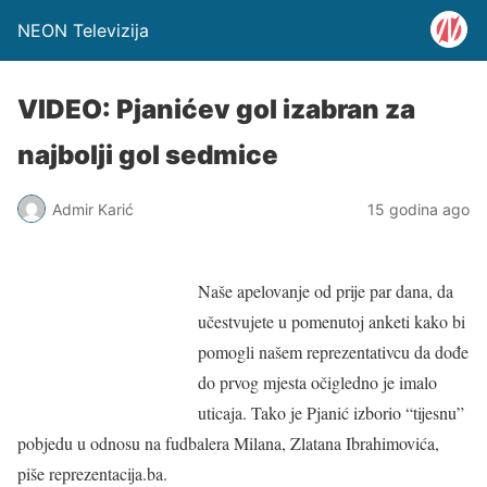
NEON Televizija
VIDEO: Pjanićev gol izabran za
najbolji gol sedmice
Admir Karić
15 godina ago
Naše apelovanje od prije par dana, da
učestvujete u pomenutoj anketi kako bi
pomogli našem reprezentativcu da dođe
do prvog mjesta očigledno je imalo
uticaja. Tako je Pjanić izborio “tijesnu”
pobjedu u odnosu na fudbalera Milana, Zlatana Ibrahimovića,
piše reprezentacija.ba.