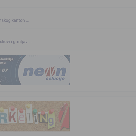
anskog kanton …
skovi i grmljav …