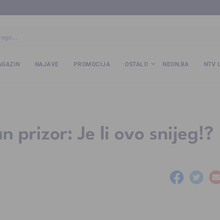
ba
www.kalesija.com
www.zvornik.ba
www.zivinice.org
www.kale
GAZIN
NAJAVE
PROMOCIJA
OSTALO
NEON.BA
NTV 
prizor: Je li ovo snijeg!?