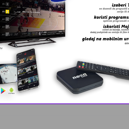
 grešku u tekstu?
, lider ko …
This popup will close in:
10