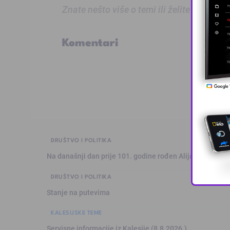
Znate nešto više o temi ili želite prijaviti
Komentari
DRUŠTVO I POLITIKA
Na današnji dan prije 101. godine rođen Alija Izetbegović
DRUŠTVO I POLITIKA
Stanje na putevima
KALESIJSKE TEME
Servisne informacije iz Kalesije (8.8.2026.)