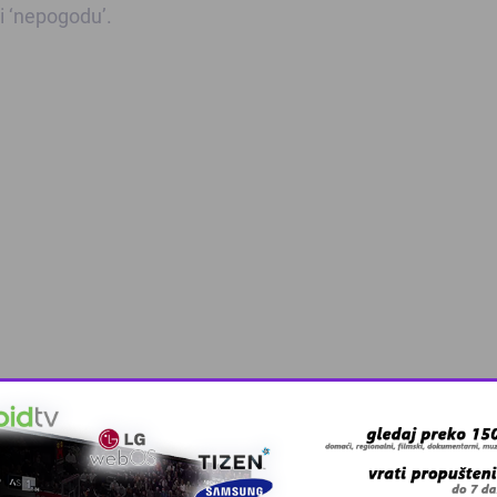
i ‘nepogodu’.