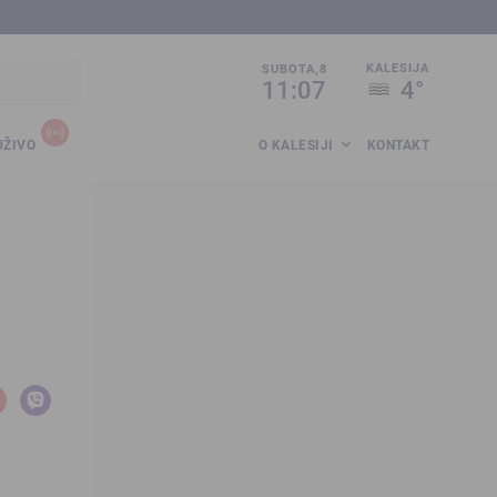
sija.co.ba
KALESIJA
SUBOTA,8
11:07
4°
UŽIVO
O KALESIJI
KONTAKT