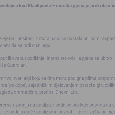
veleysu kod Blackpoola – morska pjena je prekrila ulic
e vjetar ‘lansirao’ iz mora na ulice nastala prilikom raspa
dojam da se radi o snijegu.
ut ili dvaput godišnje. Intenzitet ovisi, a pjena se ubrzo
piše Guardian.
o mrtvoj tvari algi koju sa dna mora podigne plima potpo
ta ‘poklope’, zajedničkim djelovanjem ostaci algi u oblik
 izgleda dramatično, prenosi Dnevnik.hr.
zorci se uzimaju na analizu. I sada se očekuje potvrda da 
ci se nadaju da će analizama saznati i kako i zašto se pje