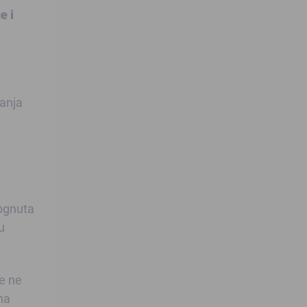
e i
danja
mognuta
u
se ne
na