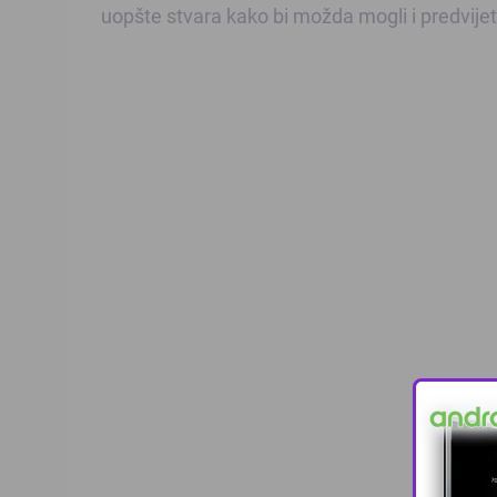
uopšte stvara kako bi možda mogli i predvijet