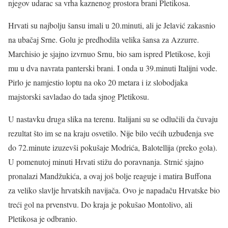
njegov udarac sa vrha kaznenog prostora brani Pletikosa.
Hrvati su najbolju šansu imali u 20.minuti, ali je Jelavić zakasnio
na ubačaj Srne. Golu je predhodila velika šansa za Azzurre.
Marchisio je sjajno izvrnuo Srnu, bio sam ispred Pletikose, koji
mu u dva navrata panterski brani. I onda u 39.minuti Italijni vode.
Pirlo je namjestio loptu na oko 20 metara i iz slobodjaka
majstorski savladao do tada sjnog Pletikosu.
U nastavku druga slika na terenu. Italijani su se odlučili da čuvaju
rezultat što im se na kraju osvetilo. Nije bilo većih uzbuđenja sve
do 72.minute izuzevši pokušaje Modrića, Balotellija (preko gola).
U pomenutoj minuti Hrvati stižu do poravnanja. Strnić sjajno
pronalazi Mandžukića, a ovaj još bolje reaguje i matira Buffona
za veliko slavlje hrvatskih navijača. Ovo je napadaču Hrvatske bio
treći gol na prvenstvu. Do kraja je pokušao Montolivo, ali
Pletikosa je odbranio.