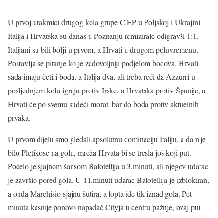
U prvoj utakmici drugog kola grupe C EP u Poljskoj i Ukrajini
Italija i Hrvatska su danas u Poznanju remizirale odigravši 1:1.
Italijani su bili bolji u prvom, a Hrvati u drugom poluvremenu.
Postavlja se pitanje ko je zadovoljniji podjelom bodova. Hrvati
sada imaju četiri boda, a Italija dva, ali treba reći da Azzurri u
posljednjem kolu igraju protiv Irske, a Hrvatska protiv Španije, a
Hrvati će po svemu sudeći morati bar do boda protiv aktuelnih
prvaka.
U prvom dijelu smo gledali apsolutnu dominaciju Italiju, a da nije
bilo Pletikose na golu, mreža Hrvata bi se tresla još koji put.
Počelo je sjajnom šansom Balotellija u 3.minuti, ali njegov udarac
je završio pored gola. U 11.minuti udarac Balotellija je izblokiran,
a onda Marchisio sjajnu šutira, a lopta ide tik iznad gola. Pet
minuta kasnije ponovo napadač Cityja u centru pažnje, ovaj put