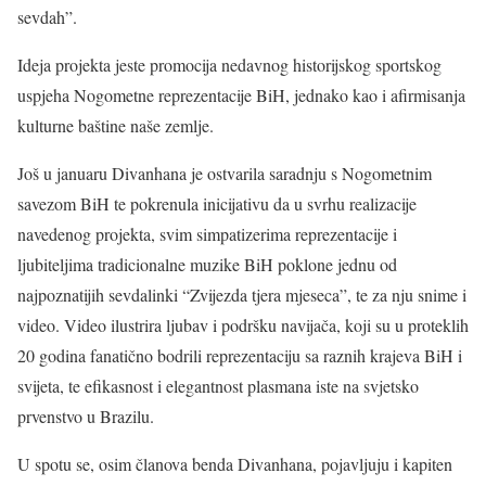
sevdah”.
Ideja projekta jeste promocija nedavnog historijskog sportskog
uspjeha Nogometne reprezentacije BiH, jednako kao i afirmisanja
kulturne baštine naše zemlje.
Još u januaru Divanhana je ostvarila saradnju s Nogometnim
savezom BiH te pokrenula inicijativu da u svrhu realizacije
navedenog projekta, svim simpatizerima reprezentacije i
ljubiteljima tradicionalne muzike BiH poklone jednu od
najpoznatijih sevdalinki “Zvijezda tjera mjeseca”, te za nju snime i
video. Video ilustrira ljubav i podršku navijača, koji su u proteklih
20 godina fanatično bodrili reprezentaciju sa raznih krajeva BiH i
svijeta, te efikasnost i elegantnost plasmana iste na svjetsko
prvenstvo u Brazilu.
U spotu se, osim članova benda Divanhana, pojavljuju i kapiten