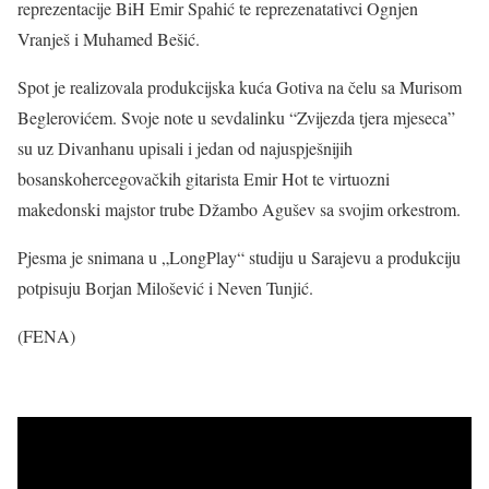
reprezentacije BiH Emir Spahić te reprezenatativci Ognjen
Vranješ i Muhamed Bešić.
Spot je realizovala produkcijska kuća Gotiva na čelu sa Murisom
Beglerovićem. Svoje note u sevdalinku “Zvijezda tjera mjeseca”
su uz Divanhanu upisali i jedan od najuspješnijih
bosanskohercegovačkih gitarista Emir Hot te virtuozni
makedonski majstor trube Džambo Agušev sa svojim orkestrom.
Pjesma je snimana u „LongPlay“ studiju u Sarajevu a produkciju
potpisuju Borjan Milošević i Neven Tunjić.
(FENA)