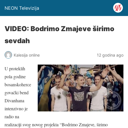
NEON Televizija
VIDEO: Bodrimo Zmajeve širimo
sevdah
Kalesija online
12 godina ago
U proteklih
pola godine
bosanskoherce
govački bend
Divanhana
intenzivno je
radio na
realizaciji svog novog projekta “Bodrimo Zmajeve, širimo