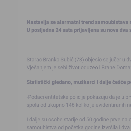
Nastavlja se alarmatni trend samoubistava 
U posljedna 24 sata prijavljena su nova dva s
Starac Branko Subić (73) objesio se jučer u d
Vješanjem je sebi život oduzeo i Brane Domaze
Statistički gledano, muškarci i dalje češće 
-Podaci entitetske policije pokazuju da je u 
spola od ukupno 146 koliko je evidentiranih n
I dalje su osobe starije od 50 godine prve na ov
samoubistva od početka godine izvršila i dva 