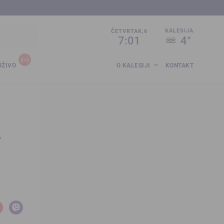
sija.co.ba
KALESIJA
ČETVRTAK,6
7:01
4°
UŽIVO
O KALESIJI
KONTAKT
4