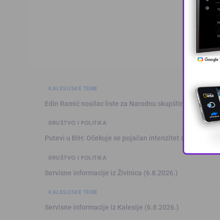
KALESIJSKE TEME
Edin Ramić nosilac liste za Narodnu skupštinu RS-a, Ram
DRUŠTVO I POLITIKA
Putevi u BiH: Očekuje se pojačan intenzitet saobraćaja
DRUŠTVO I POLITIKA
Servisne informacije iz Živinica (6.8.2026.)
KALESIJSKE TEME
Servisne informacije iz Kalesije (6.8.2026.)