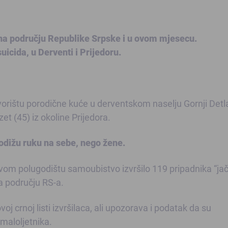
na području Republike Srpske i u ovom mjesecu.
uicida, u Derventi i Prijedoru.
vorištu porodične kuće u derventskom naselju Gornji Detl
t (45) iz okoline Prijedora.
podižu ruku na sebe, nego žene.
prvom polugodištu samoubistvo izvršilo 119 pripadnika “ja
a području RS-a.
oj crnoj listi izvršilaca, ali upozorava i podatak da su
maloljetnika.