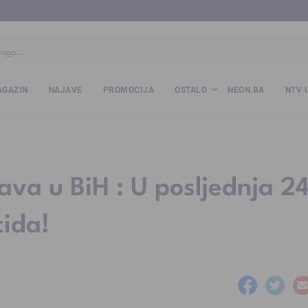
ba
www.kalesija.com
www.zvornik.ba
www.zivinice.org
www.kale
GAZIN
NAJAVE
PROMOCIJA
OSTALO
NEON.BA
NTV 
ava u BiH : U posljednja 2
cida!