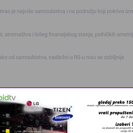
rao je najviše samoubistva i na području koji pokriva iz
 siromaštva i lošeg finansijskog stanja, psihičkih smetnj
svako od samoubistva, nadležni u RS-u nisu se ozbiljnije
 grešku u tekstu?