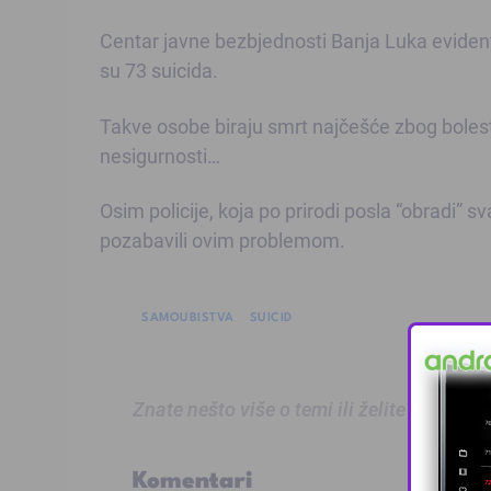
Centar javne bezbjednosti Banja Luka evidenti
su 73 suicida.
Takve osobe biraju smrt najčešće zbog bolesti,
nesigurnosti…
Osim policije, koja po prirodi posla “obradi” 
pozabavili ovim problemom.
SAMOUBISTVA
SUICID
Znate nešto više o temi ili želite prijaviti
Komentari