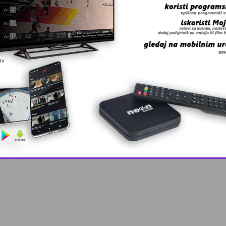
iz Salkić id …
This popup will close in:
10