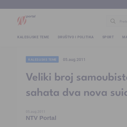
www.ntv.
KALESIJSKE TEME
DRUŠTVO I POLITIKA
SPORT
MA
05.aug.2011
KALESIJSKE TEME
Veliki broj samoubist
sahata dva nova sui
05.aug.2011
NTV Portal