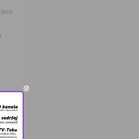
vršena
i,