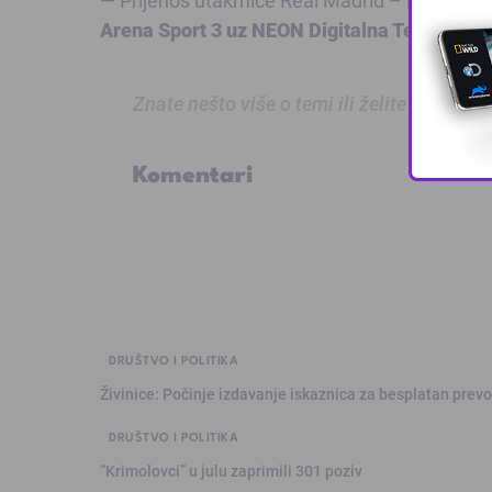
Arena Sport 3 uz
NEON Digitalna Televizija
.
Znate nešto više o temi ili želite prijaviti
Komentari
DRUŠTVO I POLITIKA
Živinice: Počinje izdavanje iskaznica za besplatan prev
DRUŠTVO I POLITIKA
“Krimolovci” u julu zaprimili 301 poziv