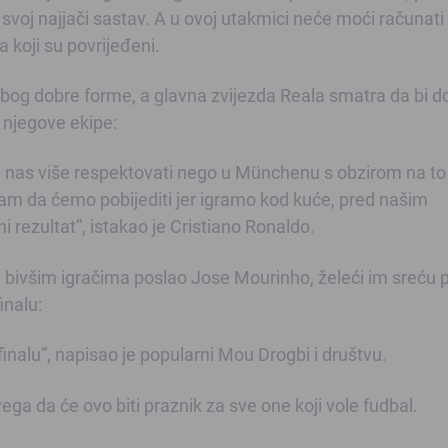
voj najjači sastav. A u ovoj utakmici neće moći računati
 koji su povrijeđeni.
 zbog dobre forme, a glavna zvijezda Reala smatra da bi 
 njegove ekipe:
e nas više respektovati nego u Münchenu s obzirom na to 
am da ćemo pobijediti jer igramo kod kuće, pred našim
ni rezultat”, istakao je Cristiano Ronaldo.
m bivšim igračima poslao Jose Mourinho, želeći im sreću p
inalu:
inalu”, napisao je popularni Mou Drogbi i društvu.
ga da će ovo biti praznik za sve one koji vole fudbal.