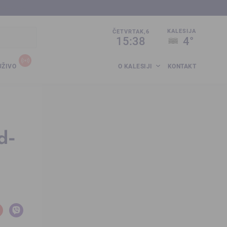
sija.co.ba
KALESIJA
ČETVRTAK,6
15:39
4°
UŽIVO
O KALESIJI
KONTAKT
d-