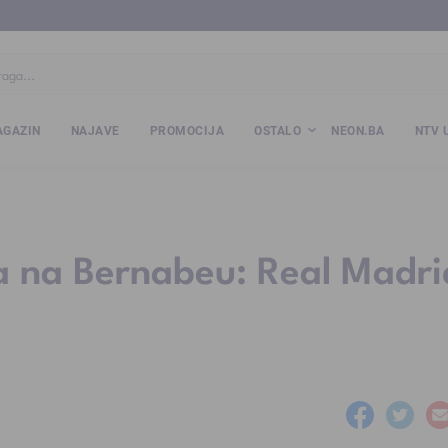
ba
www.kalesija.com
www.zvornik.ba
www.zivinice.org
www.kale
GAZIN
NAJAVE
PROMOCIJA
OSTALO
NEON.BA
NTV 
a na Bernabeu: Real Madri