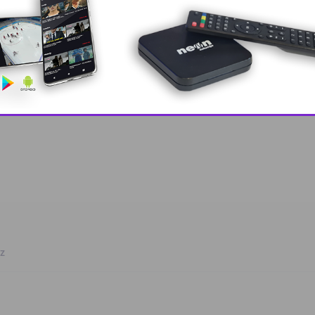
 grešku u tekstu?
This popup will close in:
8
oz