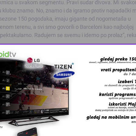
utakmica u svakom segmentu. Pravi sudar divova. Mi svak
i u klubu znamo. No, znamo i da igramo protiv napadački
ve sezone 150 pogodaka, imaju gigante od nogometaša u
enom terenu, a svi smo govorili o Barceloni kao najboljoj
e i spektakularno. Radujem se svemu i idemo po prolaz”, rek
dira, Alonso, Di Maria, Ozil, Ronaldo, Benzema.
tavo, Schweinsteiger, Robben, Kroos, Ribery, Gomez
ožete pogledati večeras od
20:45
sati na
BHT 1
,
HTV 2
,
R