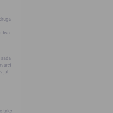
 druga
adiva
, sada
avarci
jati i
e tako