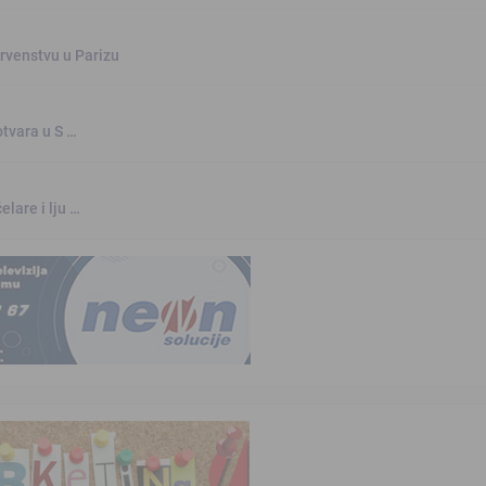
rvenstvu u Parizu
otvara u S …
elare i lju …