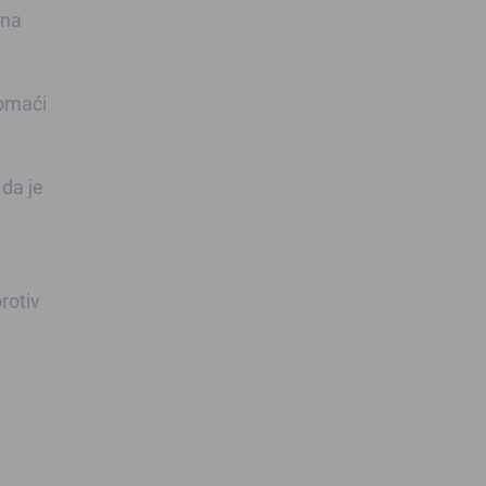
 na
domaći
da je
rotiv