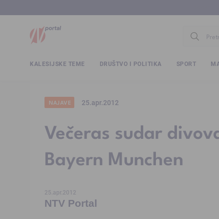
www.ntv.
KALESIJSKE TEME
DRUŠTVO I POLITIKA
SPORT
MA
25.apr.2012
NAJAVE
Večeras sudar divov
Bayern Munchen
25.apr.2012
NTV Portal