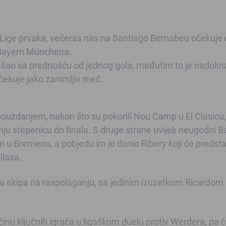
 Lige prvaka, večeras nas na Santiago Bernabeu očekuje
 Bayern Münchena.
izašao sa prednošću od jednog gola, međutim to je nadokn
očekuje jako zanimljiv meč.
pouzdanjem, nakon što su pokorili Nou Camp u El Clasicu
nju stepenicu do finala. S druge strane uvijek neugodni B
 u Bremenu, a pobjedu im je donio Ribery koji će predstavl
llasa.
la ekipa na raspolaganju, sa jedinim izuzetkom Ricardom
nu ključnih igrača u ligaškom duelu protiv Werdera, pa ć