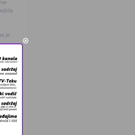
ome
 možda
ao je
TS 1
i