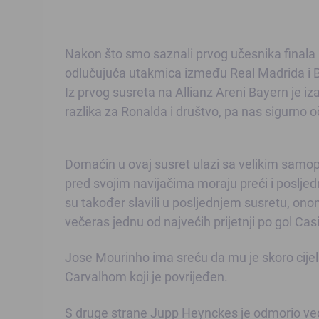
Nakon što smo saznali prvog učesnika finala
odlučujuća utakmica između Real Madrida i
Iz prvog susreta na Allianz Areni Bayern je 
razlika za Ronalda i društvo, pa nas sigurno 
Domaćin u ovaj susret ulazi sa velikim samo
pred svojim navijačima moraju preći i posljed
su također slavili u posljednjem susretu, onom
večeras jednu od najvećih prijetnji po gol Casi
Jose Mourinho ima sreću da mu je skoro cije
Carvalhom koji je povrijeđen.
S druge strane Jupp Heynckes je odmorio veći