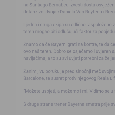
na Santiago Bernabeu izvesti dosta osvježen s
defanzivni dvojac Daniela Van Buytena i Brena
I jedna i druga ekipa su odlično raspoložene
teren mogao biti odlučujući faktor za pobjedu
Znamo da će Bayern igrati na kontre, te da ć
ovo naš teren. Dobro se osjećamo i uvjeren s
navijačima, a to su svi uvjeti potrebni za želje
Zanimljivu poruku je pred sinoćnji meč svoji
Barcelone, te susret protiv njegovog Reala u f
“Možete uspjeti, a možemo i mi. Vidimo se u f
S druge strane trener Bayerna smatra prije sve