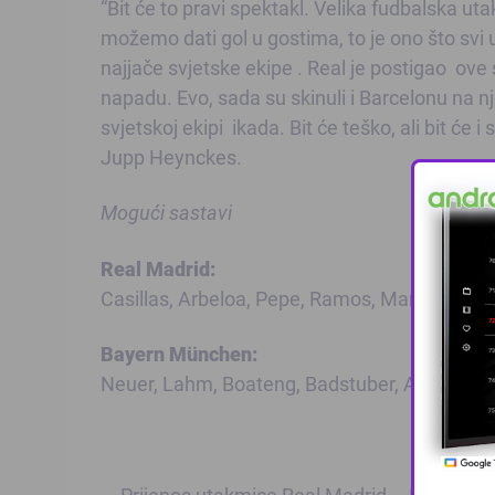
“Bit će to pravi spektakl. Velika fudbalska 
možemo dati gol u gostima, to je ono što sv
najjače svjetske ekipe . Real je postigao o
napadu. Evo, sada su skinuli i Barcelonu na nj
svjetskoj ekipi ikada. Bit će teško, ali bit ć
Jupp Heynckes.
Mogući sastavi
Real Madrid:
Casillas, Arbeloa, Pepe, Ramos, Marcelo, Khe
Bayern München:
Neuer, Lahm, Boateng, Badstuber, Alaba, Gus
— Prijenos utakmice Real Madrid – Bayern m